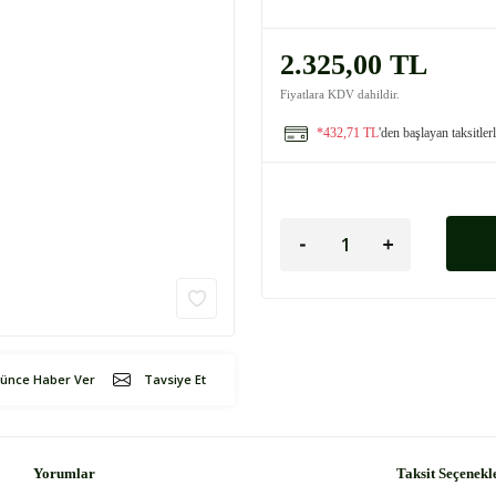
2.325,00 TL
Fiyatlara KDV dahildir.
*432,71 TL
'den başlayan taksitler
şünce Haber Ver
Tavsiye Et
Yorumlar
Taksit Seçenekl