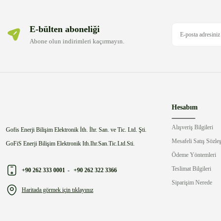
E-bülten aboneliği
Abone olun indirimleri kaçırmayın.
Hesabım
Alışveriş Bilgileri
Gofis Enerji Bilişim Elektronik İth. İhr. San. ve Tic. Ltd. Şti.
Mesafeli Satış Sözle
GoFiS Enerji Bilişim Elektronik Ith.Ihr.San.Tic.Ltd.Sti.
Ödeme Yöntemleri
Teslimat Bilgileri
+90 262 333 0001
-
+90 262 322 3366
Siparişim Nerede
Haritada görmek için tıklayınız