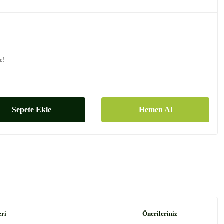
le!
Sepete Ekle
Hemen Al
eri
Önerileriniz