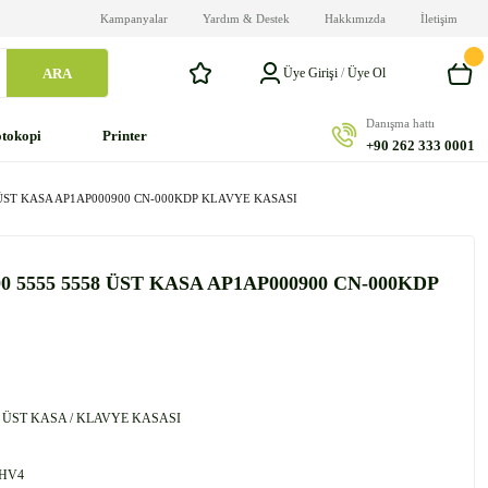
Kampanyalar
Yardım & Destek
Hakkımızda
İletişim
ARA
Üye Girişi
/
Üye Ol
Danışma hattı
tokopi
Printer
+90 262 333 0001
8 ÜST KASA AP1AP000900 CN-000KDP KLAVYE KASASI
0 5555 5558 ÜST KASA AP1AP000900 CN-000KDP
 ÜST KASA / KLAVYE KASASI
HV4