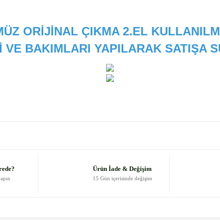
ÜZ ORİJİNAL ÇIKMA 2.EL KULLANILM
İ VE BAKIMLARI YAPILARAK SATIŞA
 diğer konularda yetersiz gördüğünüz noktaları öneri formunu kullanarak
Bu ürüne ilk yorumu siz yapın!
Yorum Yaz
rede?
Ürün İade & Değişim
yapın
15 Gün içerisinde değişim