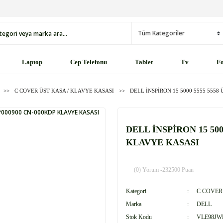
Laptop
Cep Telefonu
Tablet
Tv
Fo
C COVER ÜST KASA / KLAVYE KASASI
DELL İNSPİRON 15 5000 5555 555
DELL İNSPİRON 15 500
KLAVYE KASASI
(0) Yorum -
232500 Puan
Kategori
C COVER
Marka
DELL
Stok Kodu
VLE98JW