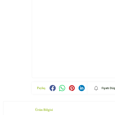
Fiyatı Dü
Paylaş
Ürün Bilgisi