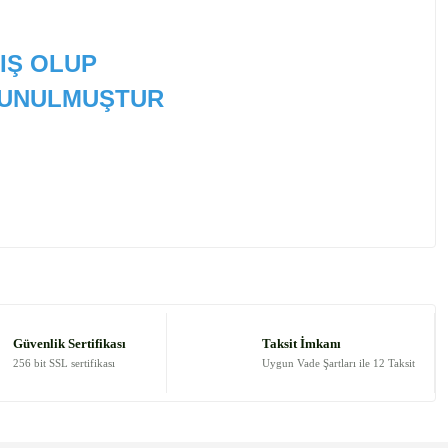
IŞ OLUP
 SUNULMUŞTUR
 tarafımıza iletebilirsiniz.
Güvenlik Sertifikası
Taksit İmkanı
256 bit SSL sertifikası
Uygun Vade Şartları ile 12 Taksit