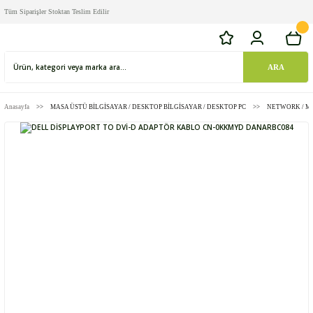
Tüm Siparişler Stoktan Teslim Edilir
ARA
Anasayfa
MASA ÜSTÜ BİLGİSAYAR / DESKTOP BİLGİSAYAR / DESKTOP PC
NETWORK / M