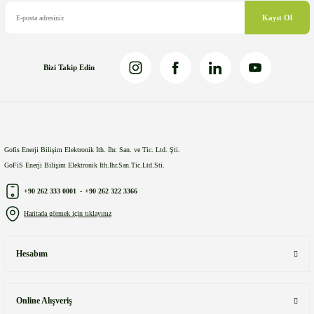
Bu ürüne benzer farklı alternatifler olmalı.
Kayıt Ol
Bizi Takip Edin
Gönder
Gofis Enerji Bilişim Elektronik İth. İhr. San. ve Tic. Ltd. Şti.
GoFiS Enerji Bilişim Elektronik Ith.Ihr.San.Tic.Ltd.Sti.
+90 262 333 0001
-
+90 262 322 3366
Haritada görmek için tıklayınız
Hesabım
Online Alışveriş