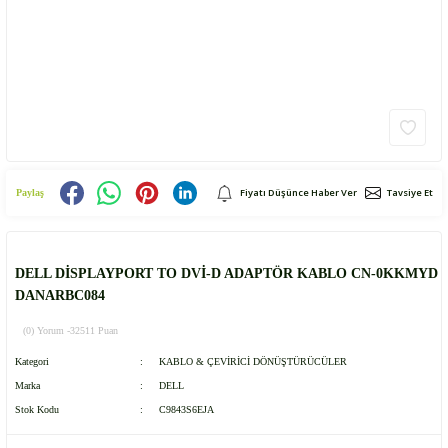
Fiyatı Düşünce Haber Ver
Tavsiye Et
Paylaş
DELL DİSPLAYPORT TO DVİ-D ADAPTÖR KABLO CN-0KKMYD
DANARBC084
(0) Yorum -
32511 Puan
Kategori
KABLO & ÇEVİRİCİ DÖNÜŞTÜRÜCÜLER
Marka
DELL
Stok Kodu
C9843S6EJA