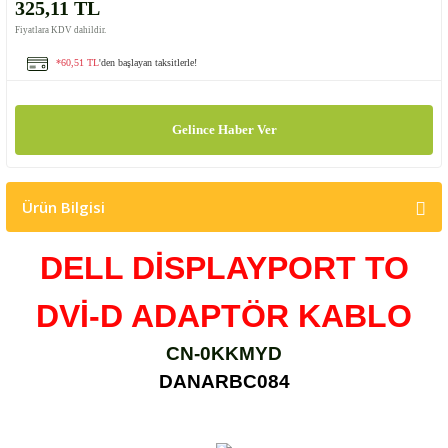
325,11 TL
Fiyatlara KDV dahildir.
*60,51 TL
'den başlayan taksitlerle!
Gelince Haber Ver
Ürün Bilgisi
DELL DİSPLAYPORT TO
DVİ-D ADAPTÖR KABLO
CN-0KKMYD
DANARBC084