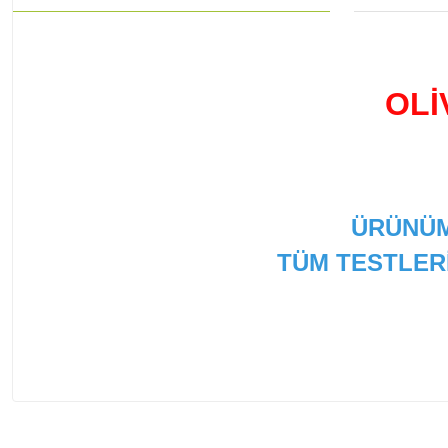
OLİ
ÜRÜNÜM
TÜM TESTLER
Bu ürünün fiyat bilgisi, resim, ürün açıklamalarında ve
Görüş ve önerileriniz için teşekkür ederiz.