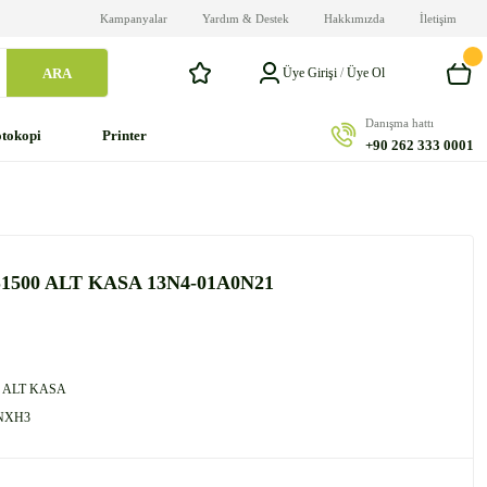
Kampanyalar
Yardım & Destek
Hakkımızda
İletişim
ARA
Üye Girişi
/
Üye Ol
Danışma hattı
tokopi
Printer
+90 262 333 0001
500 ALT KASA 13N4-01A0N21
 ALT KASA
NXH3