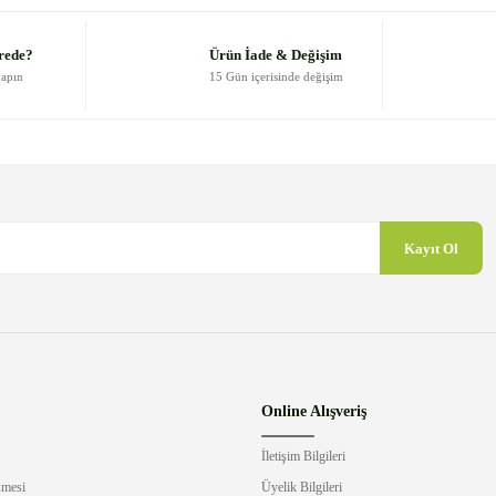
Yorum Yaz
rede?
Ürün İade & Değişim
yapın
15 Gün içerisinde değişim
Kayıt Ol
Gönder
Online Alışveriş
İletişim Bilgileri
şmesi
Üyelik Bilgileri