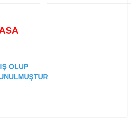
KASA
IŞ OLUP
 SUNULMUŞTUR
 tarafımıza iletebilirsiniz.