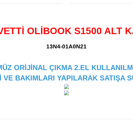
VETTİ OLİBOOK S1500 ALT 
13N4-01A0N21
ÜZ ORİJİNAL ÇIKMA 2.EL KULLANILM
İ VE BAKIMLARI YAPILARAK SATIŞA
 diğer konularda yetersiz gördüğünüz noktaları öneri formunu kullanarak
Bu ürüne ilk yorumu siz yapın!