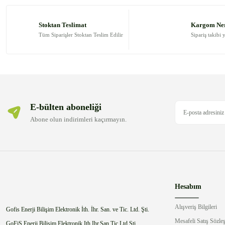
Ürün resmi kalitesiz, bozuk veya görüntülenemiyor.
Ürün açıklamasında eksik bilgiler bulunuyor.
Stoktan Teslimat
Kargom Ne
Ürün bilgilerinde hatalar bulunuyor.
Tüm Siparişler Stoktan Teslim Edilir
Sipariş takibi 
Ürün fiyatı diğer sitelerden daha pahalı.
Bu ürüne benzer farklı alternatifler olmalı.
E-bülten aboneliği
Abone olun indirimleri kaçırmayın.
Hesabım
Alışveriş Bilgileri
Gofis Enerji Bilişim Elektronik İth. İhr. San. ve Tic. Ltd. Şti.
Mesafeli Satış Sözle
GoFiS Enerji Bilişim Elektronik Ith.Ihr.San.Tic.Ltd.Sti.