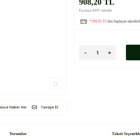
908,20 TL
Fiyatlara KDV dahildir.
*169,03 TL
'den başlayan taksitler
şünce Haber Ver
Tavsiye Et
Yorumlar
Taksit Seçenekl