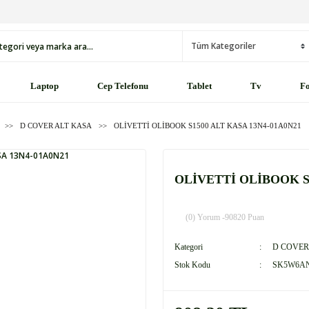
Laptop
Cep Telefonu
Tablet
Tv
Fo
D COVER ALT KASA
OLİVETTİ OLİBOOK S1500 ALT KASA 13N4-01A0N21
OLİVETTİ OLİBOOK S1
(0) Yorum -
90820 Puan
Kategori
D COVER
Stok Kodu
SK5W6A