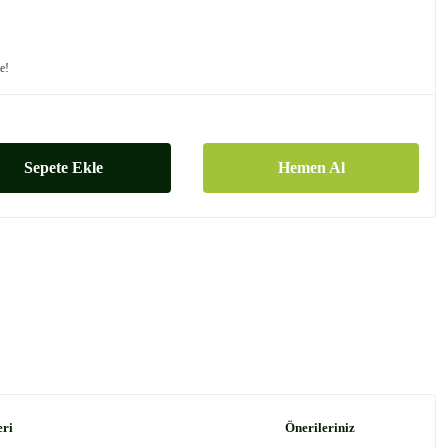
le!
Sepete Ekle
Hemen Al
eri
Önerileriniz