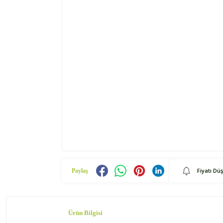
Fiyatı Dü
Paylaş
Ürün Bilgisi