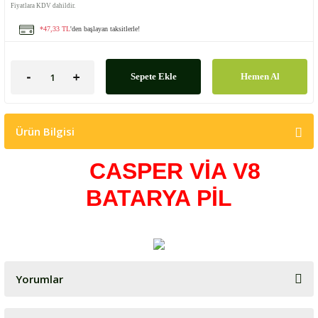
Fiyatlara KDV dahildir.
*47,33 TL
'den başlayan taksitlerle!
Sepete Ekle
Hemen Al
Ürün Bilgisi
CASPER VİA V8
BATARYA PİL
Yorumlar