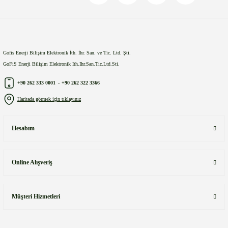
Gönder
Gofis Enerji Bilişim Elektronik İth. İhr. San. ve Tic. Ltd. Şti.
GoFiS Enerji Bilişim Elektronik Ith.Ihr.San.Tic.Ltd.Sti.
+90 262 333 0001
-
+90 262 322 3366
Haritada görmek için tıklayınız
Hesabım
Online Alışveriş
Müşteri Hizmetleri