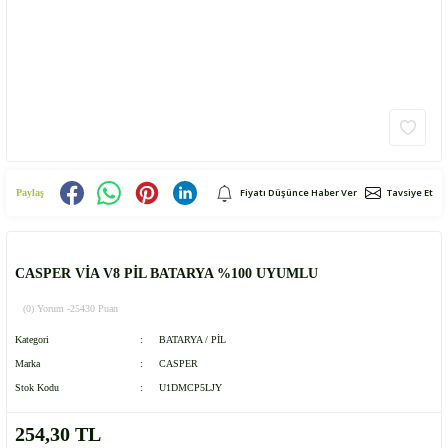
Fiyatı Düşünce Haber Ver
Tavsiye Et
Paylaş
CASPER VİA V8 PİL BATARYA %100 UYUMLU
(0) Yorum -
25430 Puan
Kategori
BATARYA / PİL
Marka
CASPER
Stok Kodu
U1DMCP5LJY
254,30 TL