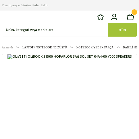
Tüm Siparişler Stoktan Teslim Edilir
ARA
Anasayfa
LAPTOP / NOTEBOOK / DİZÜSTÜ
NOTEBOOK YEDEK PARÇA
DAHİLİ HO