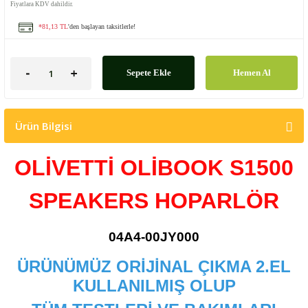
Fiyatlara KDV dahildir.
*81,13 TL
'den başlayan taksitlerle!
Sepete Ekle
Hemen Al
Ürün Bilgisi
OLİVETTİ OLİBOOK S1500
SPEAKERS HOPARLÖR
04A4-00JY000
ÜRÜNÜMÜZ ORİJİNAL ÇIKMA 2.EL
KULLANILMIŞ OLUP