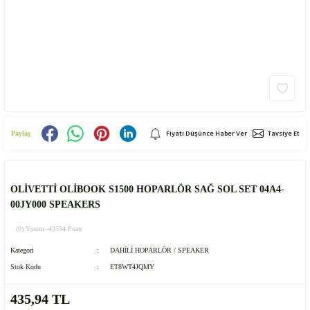
Fiyatı Düşünce Haber Ver
Tavsiye Et
Paylaş
OLİVETTİ OLİBOOK S1500 HOPARLÖR SAĞ SOL SET 04A4-
00JY000 SPEAKERS
(0) Yorum -
43594 Puan
Kategori
DAHİLİ HOPARLÖR / SPEAKER
Stok Kodu
ET8WT4JQMY
435,94 TL