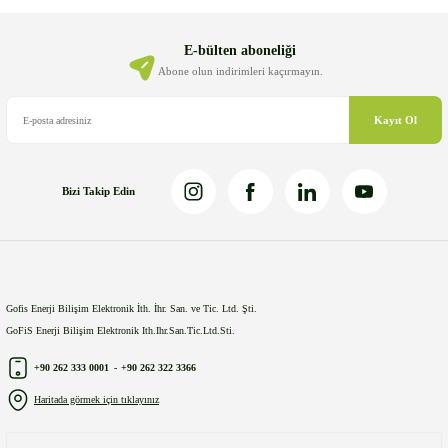
Ürün açıklamasında eksik bilgiler bulunuyor.
Ürün bilgilerinde hatalar bulunuyor.
E-bülten aboneliği
Ürün fiyatı diğer sitelerden daha pahalı.
Abone olun indirimleri kaçırmayın.
Bu ürüne benzer farklı alternatifler olmalı.
Kayıt Ol
Bizi Takip Edin
Gönder
Gofis Enerji Bilişim Elektronik İth. İhr. San. ve Tic. Ltd. Şti.
GoFiS Enerji Bilişim Elektronik Ith.Ihr.San.Tic.Ltd.Sti.
+90 262 333 0001
-
+90 262 322 3366
Haritada görmek için tıklayınız