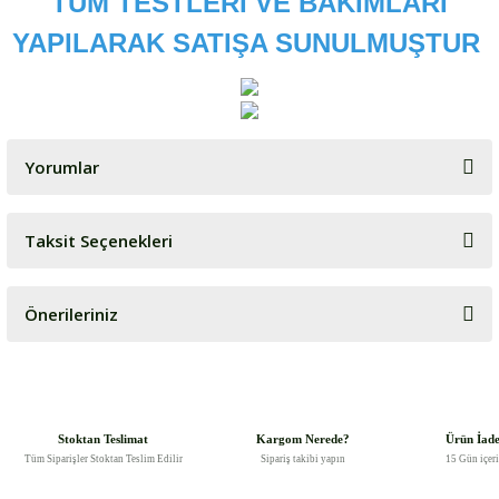
TÜM TESTLERİ VE BAKIMLARI
YAPILARAK SATIŞA SUNULMUŞTUR
Yorumlar
Taksit Seçenekleri
Bu ürüne ilk yorumu siz yapın!
Önerileriniz
Yorum Yaz
Bu ürünün fiyat bilgisi, resim, ürün açıklamalarında ve diğer
konularda yetersiz gördüğünüz noktaları öneri formunu kullanarak
tarafımıza iletebilirsiniz.
Görüş ve önerileriniz için teşekkür ederiz.
Stoktan Teslimat
Kargom Nerede?
Ürün İad
Tüm Siparişler Stoktan Teslim Edilir
Sipariş takibi yapın
15 Gün içer
Ürün resmi kalitesiz, bozuk veya görüntülenemiyor.