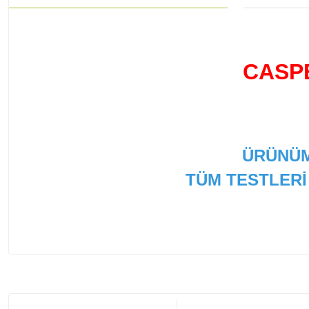
CASPE
ÜRÜNÜM
TÜM TESTLERİ
Bu ürünün fiyat bilgisi, resim, ürün açıklamalarında ve
Görüş ve önerileriniz için teşekkür ederiz.
Ürün resmi kalitesiz, bozuk veya görüntülenemiyor.