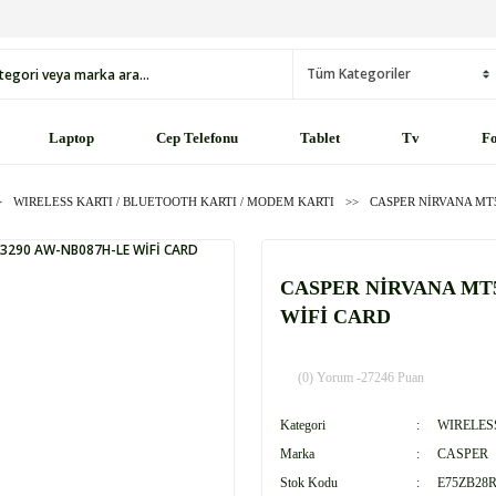
Laptop
Cep Telefonu
Tablet
Tv
Fo
WIRELESS KARTI / BLUETOOTH KARTI / MODEM KARTI
CASPER NİRVANA MT5
CASPER NİRVANA MT5
WİFİ CARD
(0) Yorum -
27246 Puan
Kategori
WIRELES
Marka
CASPER
Stok Kodu
E75ZB28R