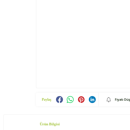
Fiyatı Dü
Paylaş
Ürün Bilgisi