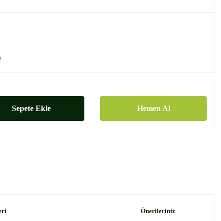
!
Sepete Ekle
Hemen Al
eri
Önerileriniz