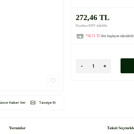
272,46 TL
Fiyatlara KDV dahildir.
*50,71 TL
'den başlayan taksitlerle
şünce Haber Ver
Tavsiye Et
Yorumlar
Taksit Seçenekl