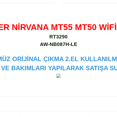
R NİRVANA MT55 MT50 WİF
RT3290
AW-NB087H-LE
ÜZ ORİJİNAL ÇIKMA 2.EL KULLANILM
 VE BAKIMLARI YAPILARAK SATIŞA
 diğer konularda yetersiz gördüğünüz noktaları öneri formunu kullanarak
Bu ürüne ilk yorumu siz yapın!