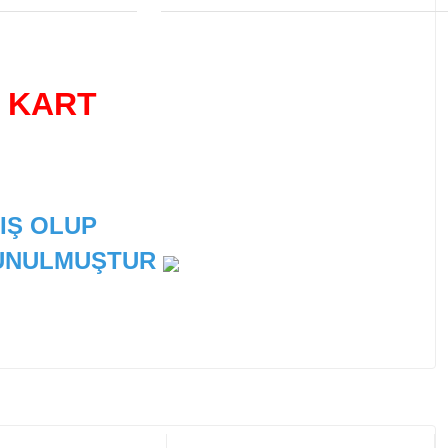
İ KART
IŞ OLUP
 SUNULMUŞTUR
 tarafımıza iletebilirsiniz.