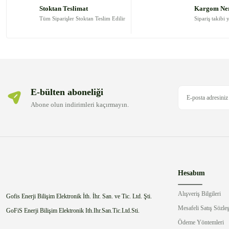
Ürün açıklamasında eksik bilgiler bulunuyor.
Stoktan Teslimat
Kargom Ne
Ürün bilgilerinde hatalar bulunuyor.
Tüm Siparişler Stoktan Teslim Edilir
Sipariş takibi 
Ürün fiyatı diğer sitelerden daha pahalı.
Bu ürüne benzer farklı alternatifler olmalı.
E-bülten aboneliği
Abone olun indirimleri kaçırmayın.
Hesabım
Alışveriş Bilgileri
Gofis Enerji Bilişim Elektronik İth. İhr. San. ve Tic. Ltd. Şti.
Mesafeli Satış Sözle
GoFiS Enerji Bilişim Elektronik Ith.Ihr.San.Tic.Ltd.Sti.
Ödeme Yöntemleri