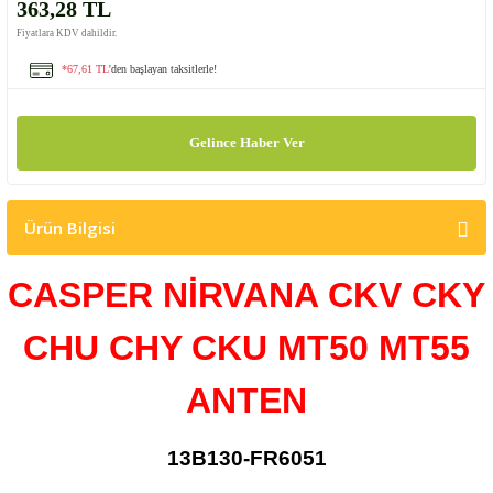
363,28 TL
Fiyatlara KDV dahildir.
*67,61 TL
'den başlayan taksitlerle!
Gelince Haber Ver
Ürün Bilgisi
CASPER NİRVANA CKV CKY
CHU CHY CKU MT50 MT55
ANTEN
13B130-FR6051