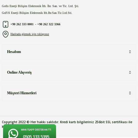
Gofis Enerji Bilişim Elektronik İth. İhr. San. ve Tic. Ltd. Şti.
GoFiS Enerji Bilişim Elektronik Ith.Ihr.San.Tic.Ltd.Sti.
+90 262 333 0001
-
+90 262 322 3366
Haritada görmek için tıklayınız
Hesabım
Online Alışveriş
Müşteri Hizmetleri
Copyright 2022 © Her hakkı saklıdır. Kredi kartı bilgileriniz 256bit SSL sertifikası ile
korunmaktadır.
WHATSAPP DESTEK HATTI
0505 133 5395