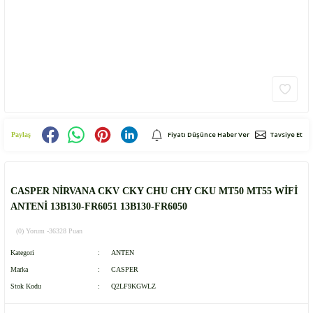
Fiyatı Düşünce Haber Ver
Tavsiye Et
Paylaş
CASPER NİRVANA CKV CKY CHU CHY CKU MT50 MT55 WİFİ
ANTENİ 13B130-FR6051 13B130-FR6050
(0) Yorum -
36328 Puan
Kategori
ANTEN
Marka
CASPER
Stok Kodu
Q2LF9KGWLZ