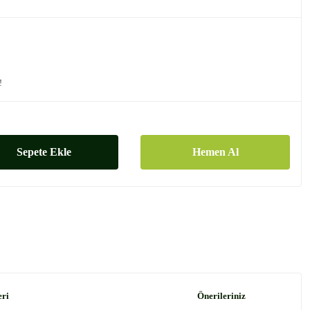
!
Sepete Ekle
Hemen Al
eri
Önerileriniz