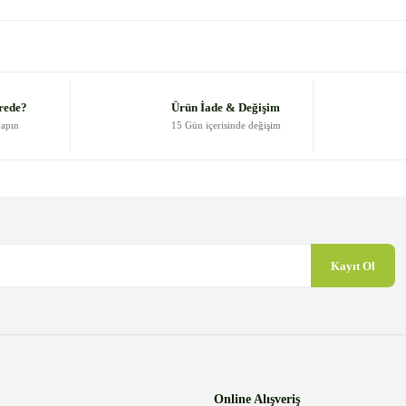
 diğer konularda yetersiz gördüğünüz noktaları öneri formunu kullanarak
Bu ürüne ilk yorumu siz yapın!
Yorum Yaz
rede?
Ürün İade & Değişim
yapın
15 Gün içerisinde değişim
Kayıt Ol
Gönder
Online Alışveriş