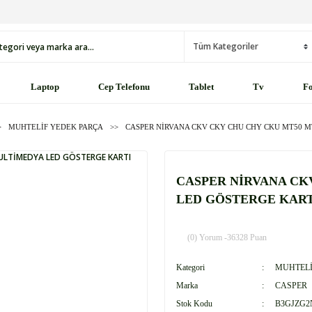
Laptop
Cep Telefonu
Tablet
Tv
Fo
MUHTELİF YEDEK PARÇA
CASPER NİRVANA CKV CKY CHU CHY CKU MT50 M
CASPER NİRVANA CK
LED GÖSTERGE KARTI
(0) Yorum -
36328 Puan
Kategori
MUHTELİ
Marka
CASPER
Stok Kodu
B3GJZG2