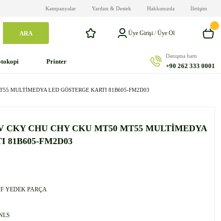
Kampanyalar
Yardım & Destek
Hakkımızda
İletişim
ARA
Üye Girişi
/
Üye Ol
Danışma hattı
tokopi
Printer
+90 262 333 0001
T55 MULTİMEDYA LED GÖSTERGE KARTI 81B605-FM2D03
V CKY CHU CHY CKU MT50 MT55 MULTİMEDYA
 81B605-FM2D03
F YEDEK PARÇA
NLS