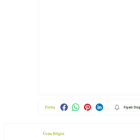
Fiyatı Dü
Paylaş
Ürün Bilgisi