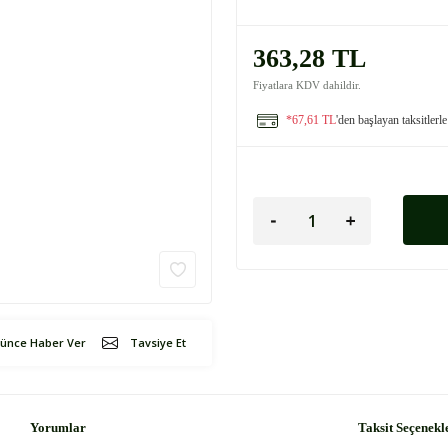
363,28 TL
Fiyatlara KDV dahildir.
*67,61 TL
'den başlayan taksitlerle
şünce Haber Ver
Tavsiye Et
Yorumlar
Taksit Seçenekl