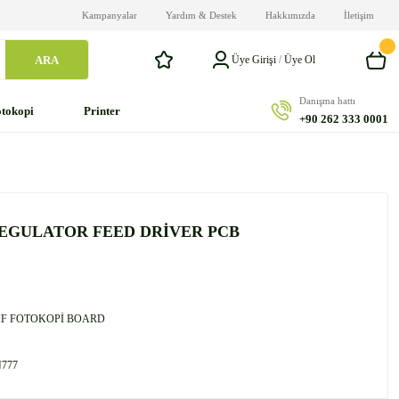
Kampanyalar
Yardım & Destek
Hakkımızda
İletişim
ARA
Üye Girişi
/
Üye Ol
Danışma hattı
tokopi
Printer
+90 262 333 0001
REGULATOR FEED DRİVER PCB
F FOTOKOPİ BOARD
777