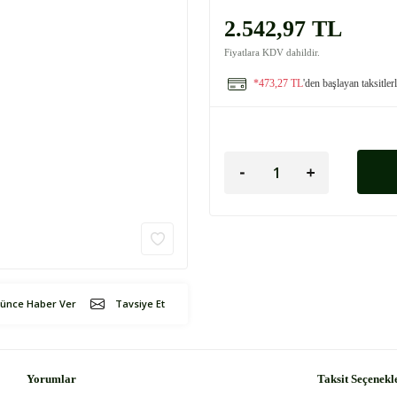
2.542,97 TL
Fiyatlara KDV dahildir.
*473,27 TL
'den başlayan taksitler
şünce Haber Ver
Tavsiye Et
Yorumlar
Taksit Seçenekl