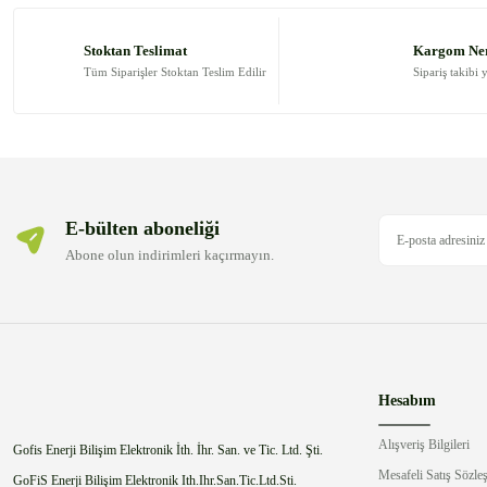
Ürün resmi kalitesiz, bozuk veya görüntülenemiyor.
Ürün açıklamasında eksik bilgiler bulunuyor.
Stoktan Teslimat
Kargom Ne
Ürün bilgilerinde hatalar bulunuyor.
Tüm Siparişler Stoktan Teslim Edilir
Sipariş takibi 
Ürün fiyatı diğer sitelerden daha pahalı.
Bu ürüne benzer farklı alternatifler olmalı.
E-bülten aboneliği
Abone olun indirimleri kaçırmayın.
Hesabım
Alışveriş Bilgileri
Gofis Enerji Bilişim Elektronik İth. İhr. San. ve Tic. Ltd. Şti.
Mesafeli Satış Sözle
GoFiS Enerji Bilişim Elektronik Ith.Ihr.San.Tic.Ltd.Sti.