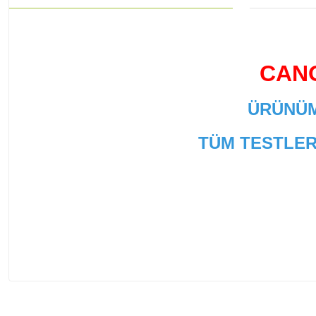
CANO
ÜRÜNÜM
TÜM TESTLER
Bu ürünün fiyat bilgisi, resim, ürün açıklamalarında ve
Görüş ve önerileriniz için teşekkür ederiz.