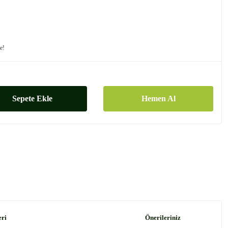
le!
Sepete Ekle
Hemen Al
eri
Önerileriniz