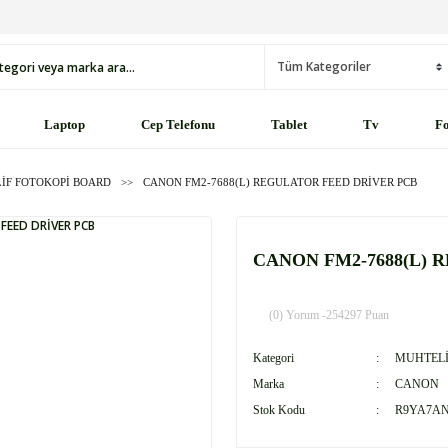
Laptop
Cep Telefonu
Tablet
Tv
Fo
İF FOTOKOPİ BOARD
CANON FM2-7688(L) REGULATOR FEED DRİVER PCB
CANON FM2-7688(L) 
(0) Yorum -
254297 Puan
Kategori
MUHTELİ
Marka
CANON
Stok Kodu
R9YA7AN