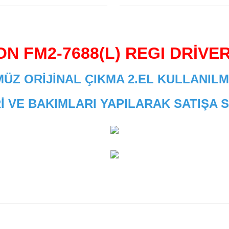
N FM2-7688(L) REGI DRİVE
ÜZ ORİJİNAL ÇIKMA 2.EL KULLANILM
İ VE BAKIMLARI YAPILARAK SATIŞA
 diğer konularda yetersiz gördüğünüz noktaları öneri formunu kullanarak
Bu ürüne ilk yorumu siz yapın!