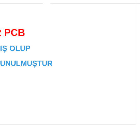
R PCB
IŞ OLUP
 SUNULMUŞTUR
 tarafımıza iletebilirsiniz.