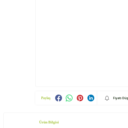
Fiyatı Dü
Paylaş
Ürün Bilgisi