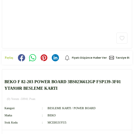
Fiyatı Düşünce Haber Ver
Tavsiye Et
Paylaş
BEKO F 82-203 POWER BOARD 3BS0236612GP FSP139-3F01
YTA910R BESLEME KARTI
(0) Yorum -
59941 Puan
Kategori
BESLEME KARTI / POWER BOARD
Marka
BEKO
Stok Kodu
MCEH131YU5