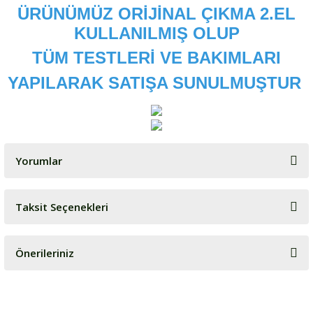
ÜRÜNÜMÜZ ORİJİNAL ÇIKMA 2.EL
KULLANILMIŞ OLUP
TÜM TESTLERİ VE BAKIMLARI
YAPILARAK SATIŞA SUNULMUŞTUR
Yorumlar
Taksit Seçenekleri
Bu ürüne ilk yorumu siz yapın!
Önerileriniz
Yorum Yaz
Bu ürünün fiyat bilgisi, resim, ürün açıklamalarında ve diğer
konularda yetersiz gördüğünüz noktaları öneri formunu kullanarak
tarafımıza iletebilirsiniz.