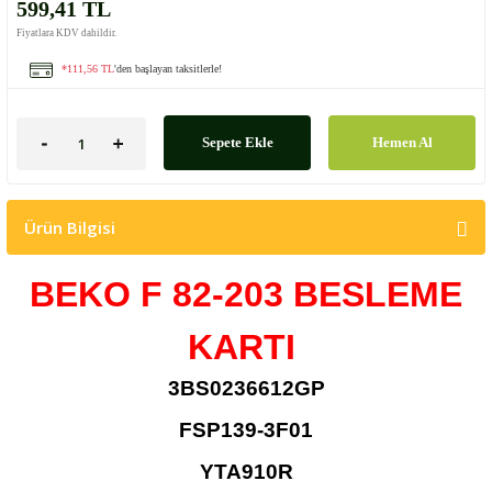
599,41 TL
Fiyatlara KDV dahildir.
*111,56 TL
'den başlayan taksitlerle!
Sepete Ekle
Hemen Al
Ürün Bilgisi
BEKO F 82-203 BESLEME
KARTI
3BS0236612GP
FSP139-3F01
YTA910R