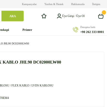
Kampanyalar
Yardım & Destek
Hakkımızda
İletişim
ARA
Üye Girişi
/
Üye Ol
Danışma hattı
tokopi
Printer
+90 262 333 0001
LO JHL90 DC02000LW00
X KABLO JHL90 DC02000LW00
BLOSU / FLEX KABLO / LVDS KABLOSU
T6EM4