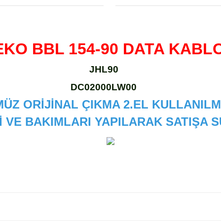
EKO BBL 154-90 DATA KABL
JHL90
DC02000LW00
ÜZ ORİJİNAL ÇIKMA 2.EL KULLANILM
İ VE BAKIMLARI YAPILARAK SATIŞA
 diğer konularda yetersiz gördüğünüz noktaları öneri formunu kullanarak
Bu ürüne ilk yorumu siz yapın!