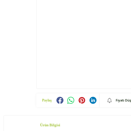
Fiyatı Dü
Paylaş
Ürün Bilgisi