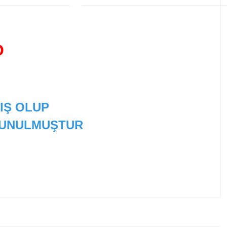
O
IŞ OLUP
 SUNULMUŞTUR
 tarafımıza iletebilirsiniz.