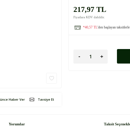
217,97 TL
Fiyatlara KDV dahildir.
*40,57 TL
'den başlayan taksitlerle
şünce Haber Ver
Tavsiye Et
Yorumlar
Taksit Seçenekl