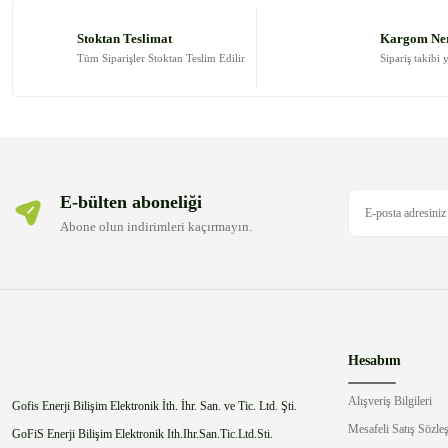
Ürün resmi kalitesiz, bozuk veya görüntülenemiyor.
Ürün açıklamasında eksik bilgiler bulunuyor.
Stoktan Teslimat
Kargom Ne
Ürün bilgilerinde hatalar bulunuyor.
Tüm Siparişler Stoktan Teslim Edilir
Sipariş takibi 
Ürün fiyatı diğer sitelerden daha pahalı.
Bu ürüne benzer farklı alternatifler olmalı.
E-bülten aboneliği
Abone olun indirimleri kaçırmayın.
Hesabım
Alışveriş Bilgileri
Gofis Enerji Bilişim Elektronik İth. İhr. San. ve Tic. Ltd. Şti.
Mesafeli Satış Sözle
GoFiS Enerji Bilişim Elektronik Ith.Ihr.San.Tic.Ltd.Sti.