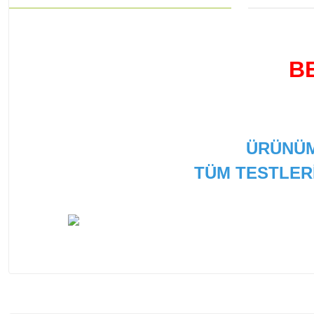
B
ÜRÜNÜM
TÜM TESTLER
Bu ürünün fiyat bilgisi, resim, ürün açıklamalarında ve
Görüş ve önerileriniz için teşekkür ederiz.