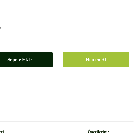
!
Sepete Ekle
Hemen Al
eri
Önerileriniz