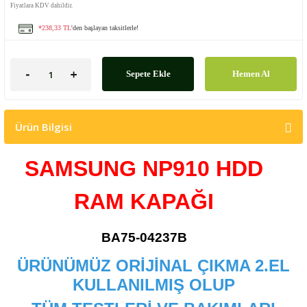
Fiyatlara KDV dahildir.
*238,33 TL
'den başlayan taksitlerle!
Sepete Ekle
Hemen Al
Ürün Bilgisi
SAMSUNG NP910 HDD
RAM KAPAĞI
BA75-04237B
ÜRÜNÜMÜZ ORİJİNAL ÇIKMA 2.EL
KULLANILMIŞ OLUP