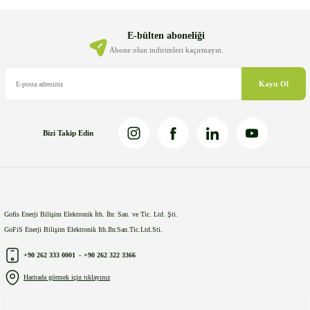
Ürün açıklamasında eksik bilgiler bulunuyor.
Ürün bilgilerinde hatalar bulunuyor.
E-bülten aboneliği
Ürün fiyatı diğer sitelerden daha pahalı.
Abone olun indirimleri kaçırmayın.
Bu ürüne benzer farklı alternatifler olmalı.
Kayıt Ol
Bizi Takip Edin
Gönder
Gofis Enerji Bilişim Elektronik İth. İhr. San. ve Tic. Ltd. Şti.
GoFiS Enerji Bilişim Elektronik Ith.Ihr.San.Tic.Ltd.Sti.
+90 262 333 0001
-
+90 262 322 3366
Haritada görmek için tıklayınız