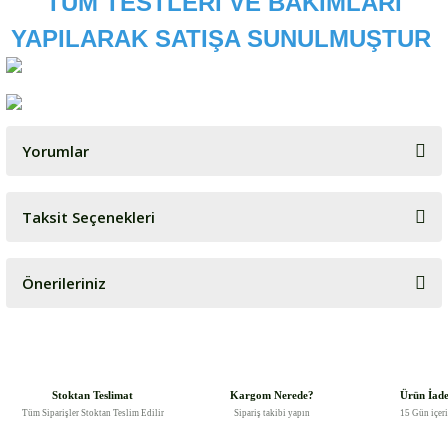
TÜM TESTLERİ VE BAKIMLARI
YAPILARAK SATIŞA SUNULMUŞTUR
Yorumlar
Taksit Seçenekleri
Bu ürüne ilk yorumu siz yapın!
Önerileriniz
Yorum Yaz
Bu ürünün fiyat bilgisi, resim, ürün açıklamalarında ve diğer
konularda yetersiz gördüğünüz noktaları öneri formunu kullanarak
tarafımıza iletebilirsiniz.
Görüş ve önerileriniz için teşekkür ederiz.
Stoktan Teslimat
Kargom Nerede?
Ürün İad
Tüm Siparişler Stoktan Teslim Edilir
Sipariş takibi yapın
15 Gün içer
Ürün resmi kalitesiz, bozuk veya görüntülenemiyor.