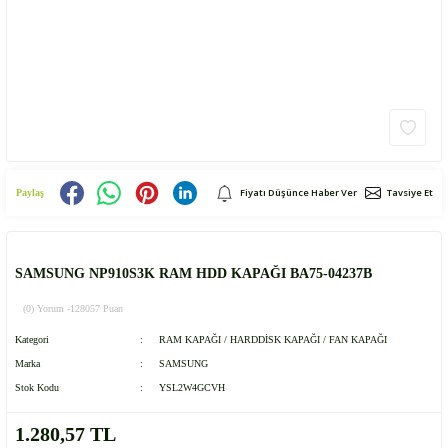
Fiyatı Düşünce Haber Ver
Tavsiye Et
Paylaş
SAMSUNG NP910S3K RAM HDD KAPAĞI BA75-04237B
(0) Yorum -
128057 Puan
Kategori
RAM KAPAĞI / HARDDİSK KAPAĞI / FAN KAPAĞI
Marka
SAMSUNG
Stok Kodu
YSL2W4GCVH
1.280,57 TL