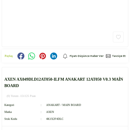
Fiyatı Düşünce Haber Ver
Tavsiye Et
Paylaş
AXEN AX049DLD12AT050-ILFM ANAKART 12AT050 V0.3 MAİN
BOARD
(0) Yorum -
151125 Puan
Kategori
ANAKART / MAIN BOARD
Marka
AXEN
Stok Kodu
4K1X2F4DLC