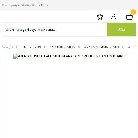
Tüm Siparişler Stoktan Teslim Edilir
ARA
Anasayfa
TELEVİZYON
TV YEDEK PARÇA
ANAKART / MAIN BOARD
AXEN 