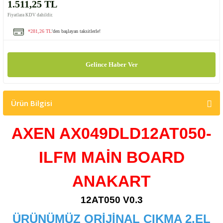
1.511,25 TL
Fiyatlara KDV dahildir.
*281,26 TL
'den başlayan taksitlerle!
Gelince Haber Ver
Ürün Bilgisi
AXEN AX049DLD12AT050-
ILFM MAİN BOARD
ANAKART
12AT050 V0.3
ÜRÜNÜMÜZ ORİJİNAL ÇIKMA 2.EL