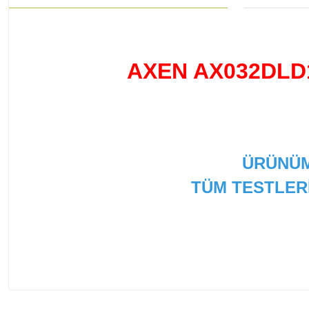
AXEN AX032DLD
ÜRÜNÜM
TÜM TESTLER
Bu ürünün fiyat bilgisi, resim, ürün açıklamalarında ve
Görüş ve önerileriniz için teşekkür ederiz.