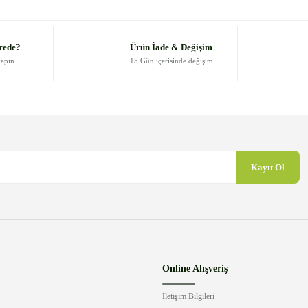
Yorum Yaz
rede?
Ürün İade & Değişim
yapın
15 Gün içerisinde değişim
Kayıt Ol
Gönder
Online Alışveriş
İletişim Bilgileri