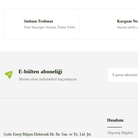
Ürün resmi kalitesiz, bozuk veya görüntülenemiyor.
Ürün açıklamasında eksik bilgiler bulunuyor.
Stoktan Teslimat
Kargom Ne
Ürün bilgilerinde hatalar bulunuyor.
Tüm Siparişler Stoktan Teslim Edilir
Sipariş takibi 
Ürün fiyatı diğer sitelerden daha pahalı.
Bu ürüne benzer farklı alternatifler olmalı.
E-bülten aboneliği
Abone olun indirimleri kaçırmayın.
Hesabım
Alışveriş Bilgileri
Gofis Enerji Bilişim Elektronik İth. İhr. San. ve Tic. Ltd. Şti.