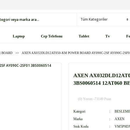
Laptop
Cep Telefonu
Tablet
Tv
Fo
R BOARD
AXEN AX032DLD12AT050-KM POWER BOARD AY090C-2SF AY090C-2SF01
AXEN AX032DLD12AT0
3BS0060514 12AT060 
(0) Yorum -
73149 Puan
Kategori
BESLEME
Marka
AXEN
Stok Kodu
VM5P9D