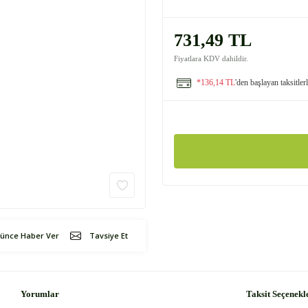
731,49 TL
Fiyatlara KDV dahildir.
*136,14 TL
'den başlayan taksitler
şünce Haber Ver
Tavsiye Et
Yorumlar
Taksit Seçenekl