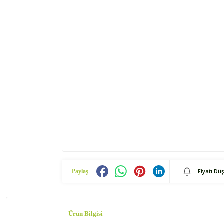
Fiyatı Dü
Paylaş
Ürün Bilgisi