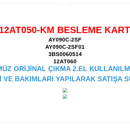
12AT050-KM BESLEME KART
AY090C-2SF
AY090C-2SF01
3BS0060514
12AT060
ÜZ ORİJİNAL ÇIKMA 2.EL KULLANILM
İ VE BAKIMLARI YAPILARAK SATIŞA
 diğer konularda yetersiz gördüğünüz noktaları öneri formunu kullanarak
Bu ürüne ilk yorumu siz yapın!