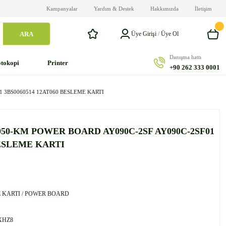
Kampanyalar
Yardım & Destek
Hakkımızda
İletişim
ARA
Üye Girişi
/
Üye Ol
Danışma hattı
tokopi
Printer
+90 262 333 0001
 3BS0060514 12AT060 BESLEME KARTI
50-KM POWER BOARD AY090C-2SF AY090C-2SF01
BESLEME KARTI
 KARTI / POWER BOARD
XHZ8