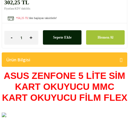
302,25 TL
Fiyatlara KDV dahildir.
*56,25 TL
'den başlayan taksitlerle!
Sepete Ekle
Hemen Al
Ürün Bilgisi
ASUS ZENFONE 5 LİTE SİM
KART OKUYUCU MMC
KART OKUYUCU FİLM FLEX