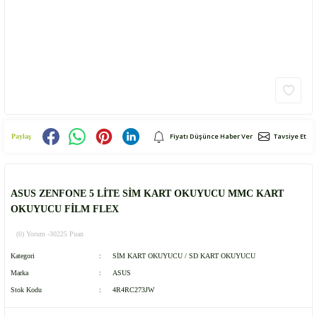
Fiyatı Düşünce Haber Ver
Tavsiye Et
Paylaş
ASUS ZENFONE 5 LİTE SİM KART OKUYUCU MMC KART
OKUYUCU FİLM FLEX
(0) Yorum -
30225 Puan
Kategori
SİM KART OKUYUCU / SD KART OKUYUCU
Marka
ASUS
Stok Kodu
4R4RC273JW