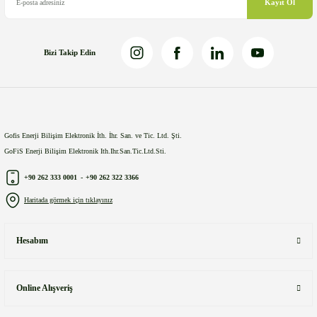
Kayıt Ol
Bizi Takip Edin
Gönder
Gofis Enerji Bilişim Elektronik İth. İhr. San. ve Tic. Ltd. Şti.
GoFiS Enerji Bilişim Elektronik Ith.Ihr.San.Tic.Ltd.Sti.
+90 262 333 0001
-
+90 262 322 3366
Haritada görmek için tıklayınız
Hesabım
Online Alışveriş