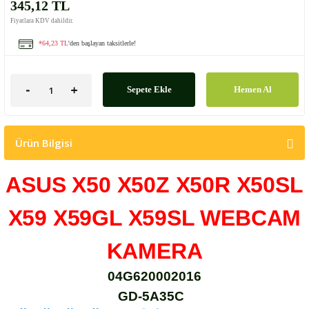
345,12 TL
Fiyatlara KDV dahildir.
*64,23 TL
'den başlayan taksitlerle!
Sepete Ekle
Hemen Al
Ürün Bilgisi
ASUS X50 X50Z X50R X50SL
X59 X59GL X59SL WEBCAM
KAMERA
04G620002016
GD-5A35C