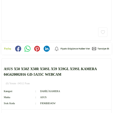
Fiyatı Düşünce Haber Ver
Tavsiye Et
Paylaş
ASUS X50 X50Z X50R X50SL X59 X59GL X59SL KAMERA
04G620002016 GD-5A35C WEBCAM
(0) Yorum -
34512 Puan
Kategori
DAHİLİ KAMERA
Marka
ASUS
Stok Kodu
FR96BB545W