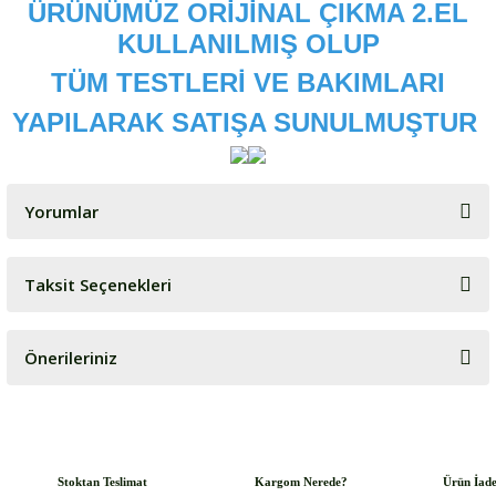
ÜRÜNÜMÜZ ORİJİNAL ÇIKMA 2.EL
KULLANILMIŞ OLUP
TÜM TESTLERİ VE BAKIMLARI
YAPILARAK SATIŞA SUNULMUŞTUR
Yorumlar
Taksit Seçenekleri
Bu ürüne ilk yorumu siz yapın!
Önerileriniz
Yorum Yaz
Bu ürünün fiyat bilgisi, resim, ürün açıklamalarında ve diğer
konularda yetersiz gördüğünüz noktaları öneri formunu kullanarak
tarafımıza iletebilirsiniz.
Görüş ve önerileriniz için teşekkür ederiz.
Stoktan Teslimat
Kargom Nerede?
Ürün İad