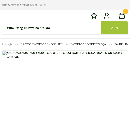
Tüm Siparişler Stoktan Teslim Edilir
ARA
Anasayfa
LAPTOP / NOTEBOOK / DİZÜSTÜ
NOTEBOOK YEDEK PARÇA
DAHİLİ K