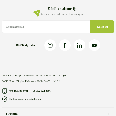
Ürün bilgilerinde hatalar bulunuyor.
E-bülten aboneliği
Ürün fiyatı diğer sitelerden daha pahalı.
Abone olun indirimleri kaçırmayın.
Bu ürüne benzer farklı alternatifler olmalı.
Kayıt Ol
Bizi Takip Edin
Gönder
Gofis Enerji Bilişim Elektronik İth. İhr. San. ve Tic. Ltd. Şti.
GoFiS Enerji Bilişim Elektronik Ith.Ihr.San.Tic.Ltd.Sti.
+90 262 333 0001
-
+90 262 322 3366
Haritada görmek için tıklayınız
Hesabım