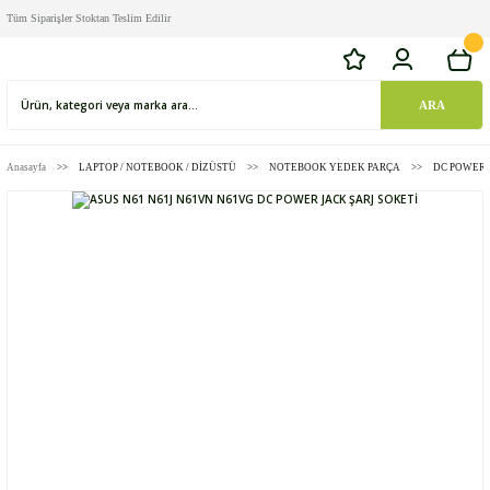
Tüm Siparişler Stoktan Teslim Edilir
ARA
Anasayfa
LAPTOP / NOTEBOOK / DİZÜSTÜ
NOTEBOOK YEDEK PARÇA
DC POWER 