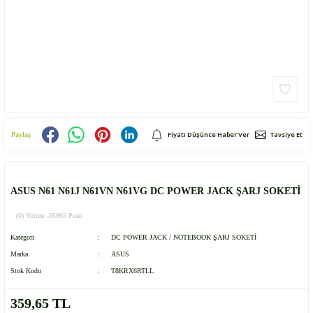
Fiyatı Düşünce Haber Ver
Tavsiye Et
Paylaş
ASUS N61 N61J N61VN N61VG DC POWER JACK ŞARJ SOKETİ
(0) Yorum -
35965 Puan
Kategori
DC POWER JACK / NOTEBOOK ŞARJ SOKETİ
Marka
ASUS
Stok Kodu
T8KRX6RTLL
359,65 TL