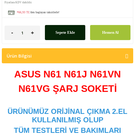
Fiyatlara KDV dahildir.
*66,93 TL
'den başlayan taksitlerle!
Sepete Ekle
Hemen Al
Ürün Bilgisi
ASUS N61 N61J N61VN
N61VG
ŞARJ SOKETİ
ÜRÜNÜMÜZ ORİJİNAL ÇIKMA 2.EL
KULLANILMIŞ OLUP
TÜM TESTLERİ VE BAKIMLARI