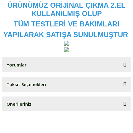
ÜRÜNÜMÜZ ORİJİNAL ÇIKMA 2.EL
KULLANILMIŞ OLUP
TÜM TESTLERİ VE BAKIMLARI
YAPILARAK SATIŞA SUNULMUŞTUR
Yorumlar
Taksit Seçenekleri
Bu ürüne ilk yorumu siz yapın!
Önerileriniz
Yorum Yaz
Bu ürünün fiyat bilgisi, resim, ürün açıklamalarında ve diğer
konularda yetersiz gördüğünüz noktaları öneri formunu kullanarak
tarafımıza iletebilirsiniz.