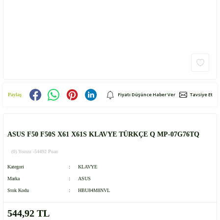
Fiyatı Düşünce Haber Ver
Tavsiye Et
Paylaş
ASUS F50 F50S X61 X61S KLAVYE TÜRKÇE Q MP-07G76TQ
(0) Yorum -
54492 Puan
Kategori
KLAVYE
Marka
ASUS
Stok Kodu
HBU84M8NVL
544,92 TL