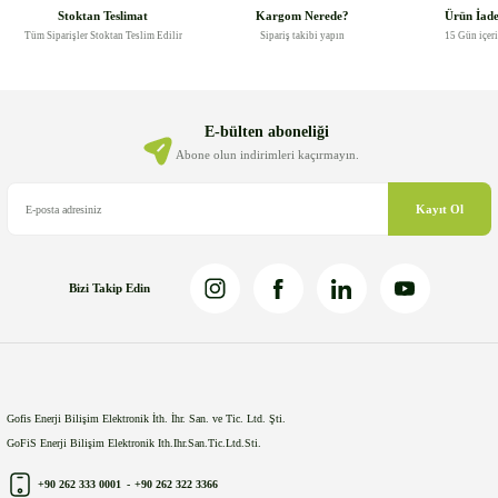
Görüş ve önerileriniz için teşekkür ederiz.
Stoktan Teslimat
Kargom Nerede?
Ürün İad
Tüm Siparişler Stoktan Teslim Edilir
Sipariş takibi yapın
15 Gün içer
Ürün resmi kalitesiz, bozuk veya görüntülenemiyor.
Ürün açıklamasında eksik bilgiler bulunuyor.
Ürün bilgilerinde hatalar bulunuyor.
E-bülten aboneliği
Ürün fiyatı diğer sitelerden daha pahalı.
Abone olun indirimleri kaçırmayın.
Bu ürüne benzer farklı alternatifler olmalı.
Kayıt Ol
Bizi Takip Edin
Gönder
Gofis Enerji Bilişim Elektronik İth. İhr. San. ve Tic. Ltd. Şti.
GoFiS Enerji Bilişim Elektronik Ith.Ihr.San.Tic.Ltd.Sti.
+90 262 333 0001
-
+90 262 322 3366