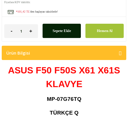
Fiyatlara KDV dahildir.
*101,42 TL
'den başlayan taksitlerle!
Sepete Ekle
Hemen Al
Ürün Bilgisi
ASUS F50 F50S X61 X61S
KLAVYE
MP-07G76TQ
TÜRKÇE Q