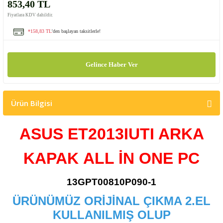
853,40 TL
Fiyatlara KDV dahildir.
*158,83 TL
'den başlayan taksitlerle!
Gelince Haber Ver
Ürün Bilgisi
ASUS ET2013IUTI ARKA
KAPAK
ALL İN ONE PC
13GPT00810P090-1
ÜRÜNÜMÜZ ORİJİNAL ÇIKMA 2.EL
KULLANILMIŞ OLUP