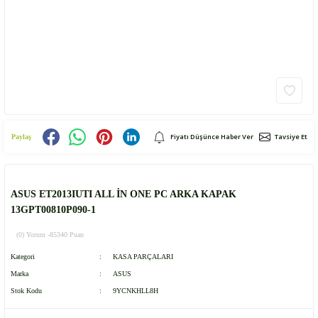
Fiyatı Düşünce Haber Ver
Tavsiye Et
Paylaş
ASUS ET2013IUTI ALL İN ONE PC ARKA KAPAK
13GPT00810P090-1
(0) Yorum -
85340 Puan
Kategori
KASA PARÇALARI
Marka
ASUS
Stok Kodu
9YCNKHLL8H