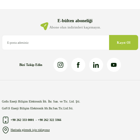
Ürün resmi kalitesiz, bozuk veya görüntülenemiyor.
Ürün açıklamasında eksik bilgiler bulunuyor.
Ürün bilgilerinde hatalar bulunuyor.
E-bülten aboneliği
Ürün fiyatı diğer sitelerden daha pahalı.
Abone olun indirimleri kaçırmayın.
Bu ürüne benzer farklı alternatifler olmalı.
Kayıt Ol
Bizi Takip Edin
Gönder
Gofis Enerji Bilişim Elektronik İth. İhr. San. ve Tic. Ltd. Şti.
GoFiS Enerji Bilişim Elektronik Ith.Ihr.San.Tic.Ltd.Sti.
+90 262 333 0001
-
+90 262 322 3366
Haritada görmek için tıklayınız