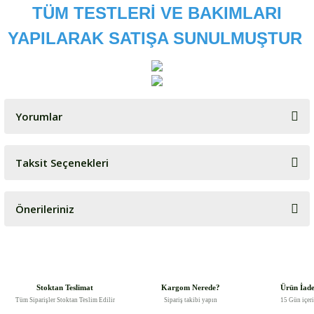
TÜM TESTLERİ VE BAKIMLARI
YAPILARAK SATIŞA SUNULMUŞTUR
Yorumlar
Taksit Seçenekleri
Bu ürüne ilk yorumu siz yapın!
Önerileriniz
Yorum Yaz
Bu ürünün fiyat bilgisi, resim, ürün açıklamalarında ve diğer
konularda yetersiz gördüğünüz noktaları öneri formunu kullanarak
tarafımıza iletebilirsiniz.
Görüş ve önerileriniz için teşekkür ederiz.
Stoktan Teslimat
Kargom Nerede?
Ürün İad
Tüm Siparişler Stoktan Teslim Edilir
Sipariş takibi yapın
15 Gün içer