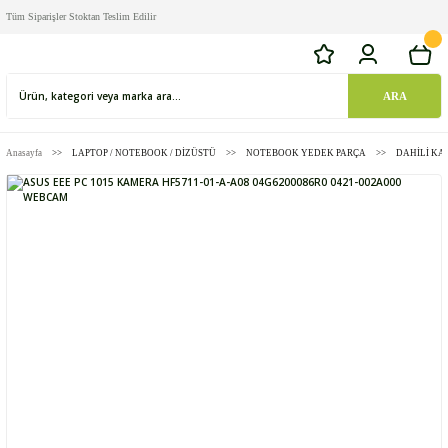
Tüm Siparişler Stoktan Teslim Edilir
ARA
Anasayfa
LAPTOP / NOTEBOOK / DİZÜSTÜ
NOTEBOOK YEDEK PARÇA
DAHİLİ K