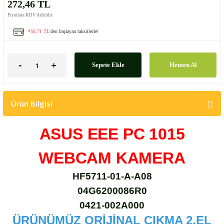
272,46 TL
Fiyatlara KDV dahildir.
*50,71 TL
'den başlayan taksitlerle!
Sepete Ekle
Hemen Al
Ürün Bilgisi
ASUS EEE PC 1015
WEBCAM KAMERA
HF5711-01-A-A08
04G6200086R0
0421-002A000
ÜRÜNÜMÜZ ORİJİNAL ÇIKMA 2.EL