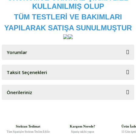
KULLANILMIŞ OLUP
TÜM TESTLERİ VE BAKIMLARI
YAPILARAK SATIŞA SUNULMUŞTUR
Yorumlar
Taksit Seçenekleri
Bu ürüne ilk yorumu siz yapın!
Önerileriniz
Yorum Yaz
Bu ürünün fiyat bilgisi, resim, ürün açıklamalarında ve diğer
konularda yetersiz gördüğünüz noktaları öneri formunu kullanarak
tarafımıza iletebilirsiniz.
Görüş ve önerileriniz için teşekkür ederiz.
Stoktan Teslimat
Kargom Nerede?
Ürün İad
Tüm Siparişler Stoktan Teslim Edilir
Sipariş takibi yapın
15 Gün içer