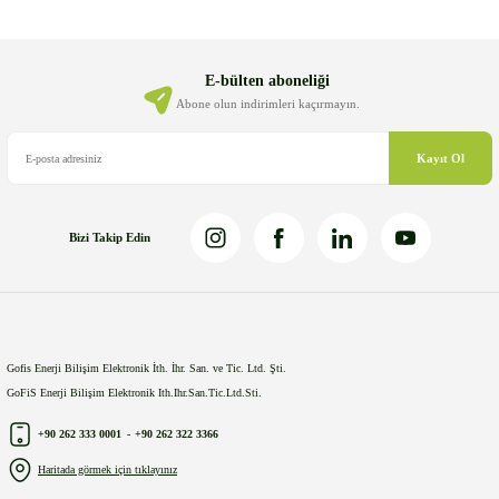
Ürün resmi kalitesiz, bozuk veya görüntülenemiyor.
Ürün açıklamasında eksik bilgiler bulunuyor.
Ürün bilgilerinde hatalar bulunuyor.
E-bülten aboneliği
Ürün fiyatı diğer sitelerden daha pahalı.
Abone olun indirimleri kaçırmayın.
Bu ürüne benzer farklı alternatifler olmalı.
Kayıt Ol
Bizi Takip Edin
Gönder
Gofis Enerji Bilişim Elektronik İth. İhr. San. ve Tic. Ltd. Şti.
GoFiS Enerji Bilişim Elektronik Ith.Ihr.San.Tic.Ltd.Sti.
+90 262 333 0001
-
+90 262 322 3366
Haritada görmek için tıklayınız