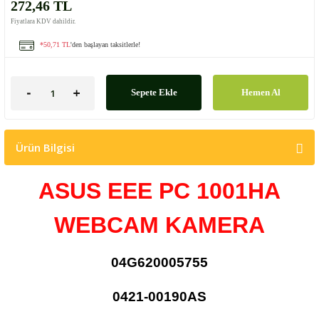
272,46 TL
Fiyatlara KDV dahildir.
*50,71 TL
'den başlayan taksitlerle!
Sepete Ekle
Hemen Al
Ürün Bilgisi
ASUS EEE PC 1001HA
WEBCAM KAMERA
04G620005755
0421-00190AS