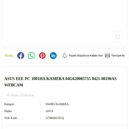
Fiyatı Düşünce Haber Ver
Tavsiye Et
Paylaş
ASUS EEE PC 1001HA KAMERA 04G620005755 0421-00190AS
WEBCAM
(0) Yorum -
27246 Puan
Kategori
DAHİLİ KAMERA
Marka
ASUS
Stok Kodu
G74KEKLZLQ