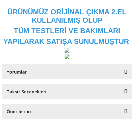
ÜRÜNÜMÜZ ORİJİNAL ÇIKMA 2.EL
KULLANILMIŞ OLUP
TÜM TESTLERİ VE BAKIMLARI
YAPILARAK SATIŞA SUNULMUŞTUR
Yorumlar
Taksit Seçenekleri
Bu ürüne ilk yorumu siz yapın!
Önerileriniz
Yorum Yaz
Bu ürünün fiyat bilgisi, resim, ürün açıklamalarında ve diğer
konularda yetersiz gördüğünüz noktaları öneri formunu kullanarak