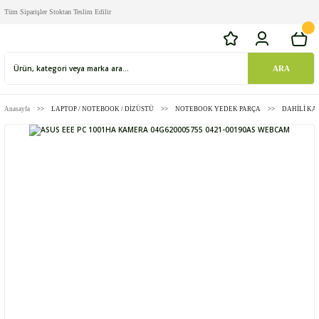
Tüm Siparişler Stoktan Teslim Edilir
ARA
Anasayfa
LAPTOP / NOTEBOOK / DİZÜSTÜ
NOTEBOOK YEDEK PARÇA
DAHİLİ K