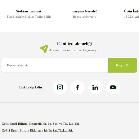
tarafımıza iletebilirsiniz.
Görüş ve önerileriniz için teşekkür ederiz.
Stoktan Teslimat
Kargom Nerede?
Ürün İad
Tüm Siparişler Stoktan Teslim Edilir
Sipariş takibi yapın
15 Gün içer
Ürün resmi kalitesiz, bozuk veya görüntülenemiyor.
Ürün açıklamasında eksik bilgiler bulunuyor.
Ürün bilgilerinde hatalar bulunuyor.
E-bülten aboneliği
Ürün fiyatı diğer sitelerden daha pahalı.
Abone olun indirimleri kaçırmayın.
Bu ürüne benzer farklı alternatifler olmalı.
Kayıt Ol
Bizi Takip Edin
Gönder
Gofis Enerji Bilişim Elektronik İth. İhr. San. ve Tic. Ltd. Şti.
GoFiS Enerji Bilişim Elektronik Ith.Ihr.San.Tic.Ltd.Sti.