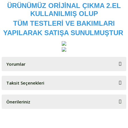
ÜRÜNÜMÜZ ORİJİNAL ÇIKMA 2.EL
KULLANILMIŞ OLUP
TÜM TESTLERİ VE BAKIMLARI
YAPILARAK SATIŞA SUNULMUŞTUR
Yorumlar
Taksit Seçenekleri
Bu ürüne ilk yorumu siz yapın!
Önerileriniz
Yorum Yaz
Bu ürünün fiyat bilgisi, resim, ürün açıklamalarında ve diğer
konularda yetersiz gördüğünüz noktaları öneri formunu kullanarak
tarafımıza iletebilirsiniz.