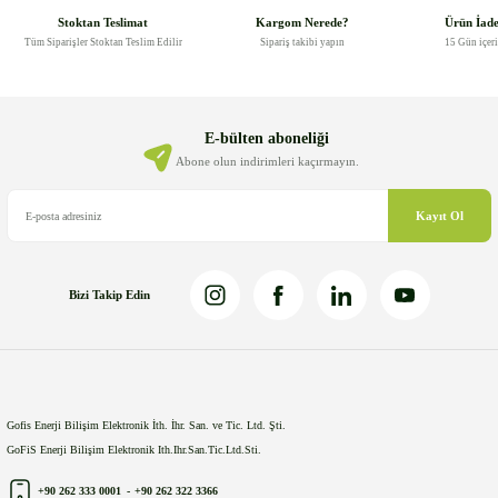
Görüş ve önerileriniz için teşekkür ederiz.
Stoktan Teslimat
Kargom Nerede?
Ürün İad
Tüm Siparişler Stoktan Teslim Edilir
Sipariş takibi yapın
15 Gün içer
Ürün resmi kalitesiz, bozuk veya görüntülenemiyor.
Ürün açıklamasında eksik bilgiler bulunuyor.
Ürün bilgilerinde hatalar bulunuyor.
E-bülten aboneliği
Ürün fiyatı diğer sitelerden daha pahalı.
Abone olun indirimleri kaçırmayın.
Bu ürüne benzer farklı alternatifler olmalı.
Kayıt Ol
Bizi Takip Edin
Gönder
Gofis Enerji Bilişim Elektronik İth. İhr. San. ve Tic. Ltd. Şti.
GoFiS Enerji Bilişim Elektronik Ith.Ihr.San.Tic.Ltd.Sti.
+90 262 333 0001
-
+90 262 322 3366