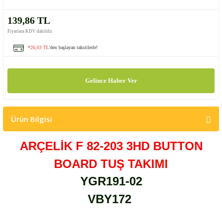
139,86 TL
Fiyatlara KDV dahildir.
*26,03 TL
'den başlayan taksitlerle!
Gelince Haber Ver
Ürün Bilgisi
ARÇELİK F 82-203 3HD BUTTON
BOARD TUŞ TAKIMI
YGR191-02
VBY172