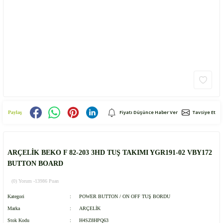
Fiyatı Düşünce Haber Ver
Tavsiye Et
Paylaş
ARÇELİK BEKO F 82-203 3HD TUŞ TAKIMI YGR191-02 VBY172
BUTTON BOARD
(0) Yorum -
13986 Puan
Kategori
POWER BUTTON / ON OFF TUŞ BORDU
Marka
ARÇELİK
Stok Kodu
H4SZ8HPQ63