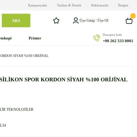
Kampanyalar
Yardım & Destek
Hakkımızda
İletişim
ARA
Üye Girişi
/
Üye Ol
Danışma hattı
tokopi
Printer
+90 262 333 0001
ORDON SİYAH %100 ORİJİNAL
SİLİKON SPOR KORDON SİYAH %100 ORİJİNAL
İLİR TEKNOLOJİLER
L34