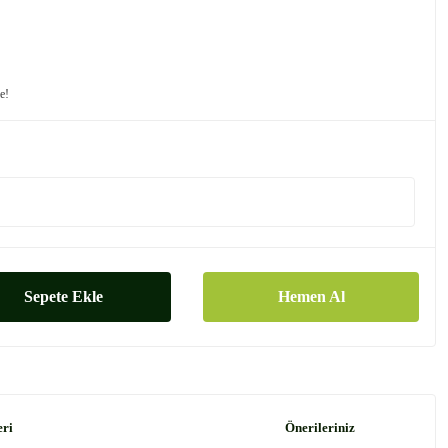
le!
Sepete Ekle
Hemen Al
eri
Önerileriniz