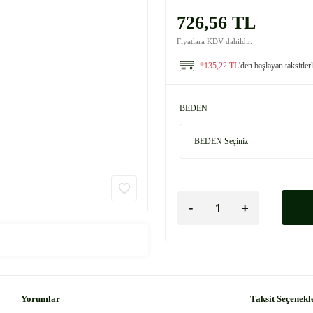
726,56 TL
Fiyatlara KDV dahildir.
*135,22 TL
'den başlayan taksitler
BEDEN
Yorumlar
Taksit Seçenekl