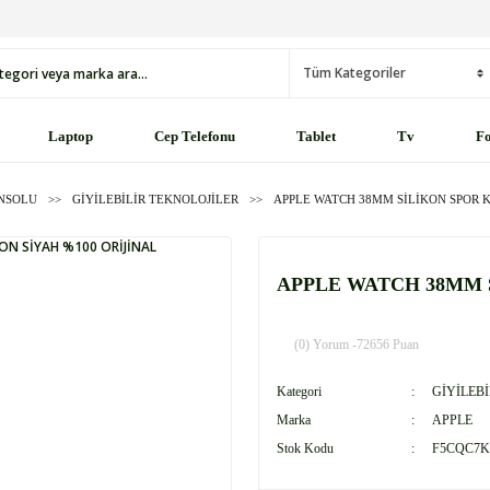
Laptop
Cep Telefonu
Tablet
Tv
Fo
ONSOLU
GİYİLEBİLİR TEKNOLOJİLER
APPLE WATCH 38MM SİLİKON SPOR K
APPLE WATCH 38MM 
(0) Yorum -
72656 Puan
Kategori
GİYİLEB
Marka
APPLE
Stok Kodu
F5CQC7K