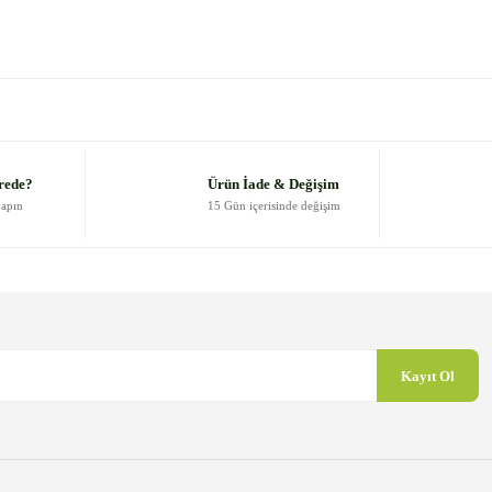
 diğer konularda yetersiz gördüğünüz noktaları öneri formunu kullanarak
Bu ürüne ilk yorumu siz yapın!
Yorum Yaz
rede?
Ürün İade & Değişim
yapın
15 Gün içerisinde değişim
Kayıt Ol
Gönder