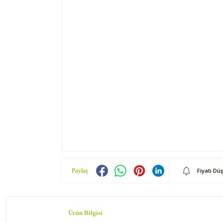
Fiyatı Dü
Paylaş
Ürün Bilgisi