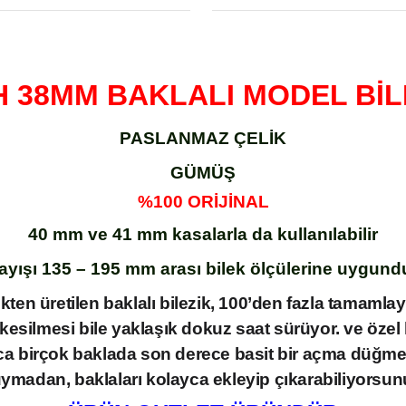
 38MM BAKLALI MODEL Bİ
PASLANMAZ ÇELİK
GÜMÜŞ
%100 ORİJİNAL
40 mm ve 41 mm kasalarla da kullanılabilir
ayışı 135 – 195 mm arası bilek ölçülerine uygund
kten üretilen baklalı bilezik, 100’den fazla tamamlay
n kesilmesi bile yaklaşık dokuz saat sürüyor. ve özel
ıca birçok baklada son derece basit bir açma düğmesi
ymadan, baklaları kolayca ekleyip çıkarabiliyorsun