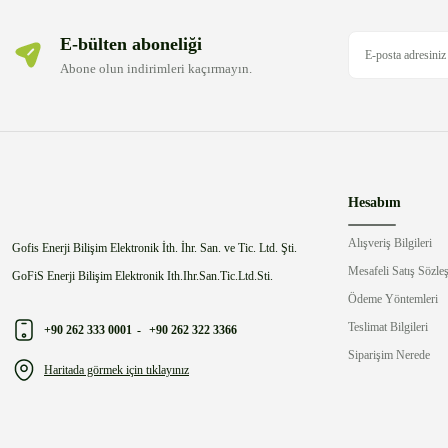
E-bülten aboneliği
Abone olun indirimleri kaçırmayın.
Hesabım
Alışveriş Bilgileri
Gofis Enerji Bilişim Elektronik İth. İhr. San. ve Tic. Ltd. Şti.
Mesafeli Satış Sözle
GoFiS Enerji Bilişim Elektronik Ith.Ihr.San.Tic.Ltd.Sti.
Ödeme Yöntemleri
Teslimat Bilgileri
+90 262 333 0001
-
+90 262 322 3366
Siparişim Nerede
Haritada görmek için tıklayınız