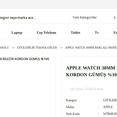
Laptop
Cep Telefonu
Tablet
Tv
Fo
ONSOLU
GİYİLEBİLİR TEKNOLOJİLER
APPLE WATCH 38MM BAKLALI MODEL
APPLE WATCH 38MM 
KORDON GÜMÜŞ %100
(0) Yorum -
1529414 Puan
Kategori
GİYİLEB
Marka
APPLE
Stok Kodu
WTR4KJ