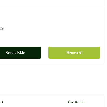
erle!
Sepete Ekle
Hemen Al
eri
Önerileriniz