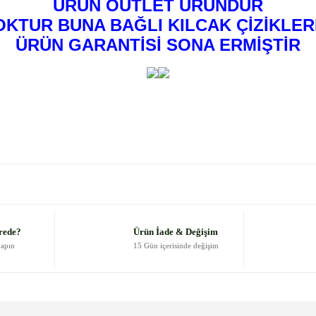
ÜRÜN OUTLET ÜRÜNDÜR
KTUR BUNA BAĞLI KILCAK ÇİZİKLER
ÜRÜN GARANTİSİ SONA ERMİŞTİR
 diğer konularda yetersiz gördüğünüz noktaları öneri formunu kullanarak
Bu ürüne ilk yorumu siz yapın!
Yorum Yaz
rede?
Ürün İade & Değişim
yapın
15 Gün içerisinde değişim