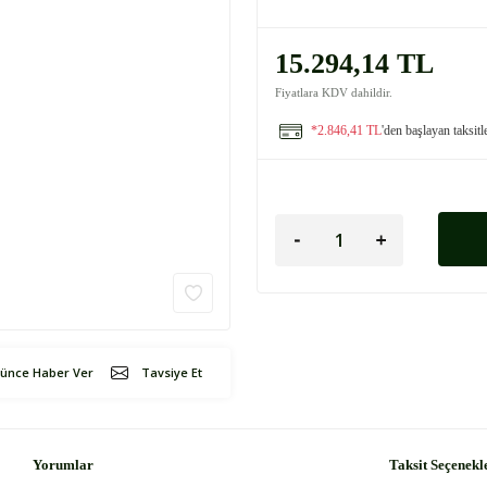
15.294,14 TL
Fiyatlara KDV dahildir.
*2.846,41 TL
'den başlayan taksitl
şünce Haber Ver
Tavsiye Et
Yorumlar
Taksit Seçenekl