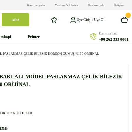
Kampanyalar
Yardım & Destek
Hakkımızda
İletişim
ARA
Üye Girişi
/
Üye Ol
Danışma hattı
tokopi
Printer
+90 262 333 0001
 PASLANMAZ ÇELİK BİLEZİK KORDON GÜMÜŞ %100 ORİJİNAL
BAKLALI MODEL PASLANMAZ ÇELİK BİLEZİK
 ORİJİNAL
İLİR TEKNOLOJİLER
M3MF