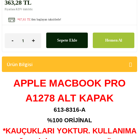
363,28 TL
Fiyatlara KDV dahildir.
*67,61 TL
'den başlayan taksitlerle!
Sepete Ekle
Hemen Al
Ürün Bilgisi
APPLE MACBOOK PRO
A1278 ALT KAPAK
613-8316-A
%100 ORİJİNAL
*KAUÇUKLARI YOKTUR. KULLANIMA