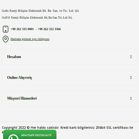
Gofis Enerji Bilişim Elektronik İth. İhr. San. ve Tic. Ltd. Şti.
GoFiS Enerji Bilişim Elektronik Ith.Ihr.San.Tic.Ltd.Sti.
+90 262 333 0001
-
+90 262 322 3366
Haritada görmek için tıklayınız
Hesabım
Online Alışveriş
Müşteri Hizmetleri
Copyright 2022 © Her hakkı saklıdır. Kredi kartı bilgileriniz 256bit SSL sertifikası ile
korunmaktadır.
WHATSAPP DESTEK HATTI