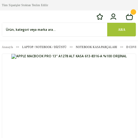
Tüm Siparişler Stoktan Teslim Edilir
ARA
Anasayfa
LAPTOP / NOTEBOOK / DİZÜSTÜ
NOTEBOOK KASA PARÇALARI
D COVE