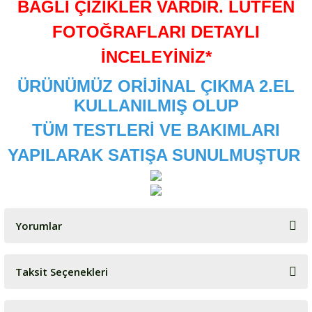
BAĞLI ÇİZİKLER VARDIR. LÜTFEN
FOTOĞRAFLARI DETAYLI
İNCELEYİNİZ*
ÜRÜNÜMÜZ ORİJİNAL ÇIKMA 2.EL
KULLANILMIŞ OLUP
TÜM TESTLERİ VE BAKIMLARI
YAPILARAK SATIŞA SUNULMUŞTUR
Yorumlar
Taksit Seçenekleri
Bu ürüne ilk yorumu siz yapın!