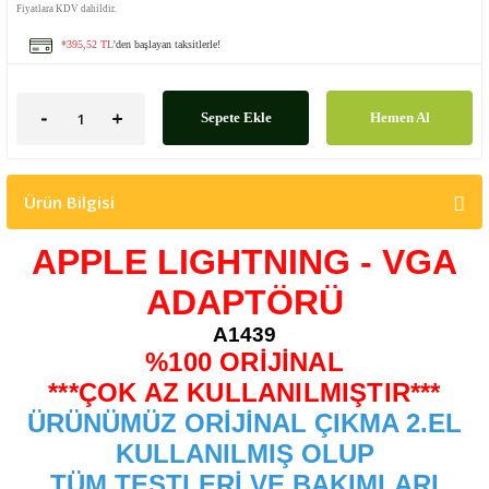
Fiyatlara KDV dahildir.
*395,52 TL
'den başlayan taksitlerle!
Sepete Ekle
Hemen Al
Ürün Bilgisi
APPLE LIGHTNING - VGA
ADAPTÖRÜ
A1439
%100 ORİJİNAL
***ÇOK AZ KULLANILMIŞTIR***
ÜRÜNÜMÜZ ORİJİNAL ÇIKMA 2.EL
KULLANILMIŞ OLUP
TÜM TESTLERİ VE BAKIMLARI