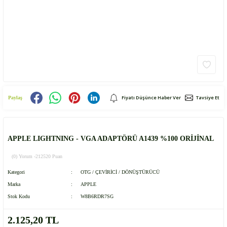
Fiyatı Düşünce Haber Ver
Tavsiye Et
Paylaş
APPLE LIGHTNING - VGA ADAPTÖRÜ A1439 %100 ORİJİNAL
(0) Yorum -
212520 Puan
Kategori
OTG / ÇEVİRİCİ / DÖNÜŞTÜRÜCÜ
Marka
APPLE
Stok Kodu
W8B6RDR7SG
2.125,20 TL