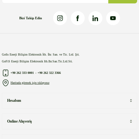
Bizi Takip Edin
Gönder
Gofis Enerji Bilişim Elektronik İth. İhr. San. ve Tic. Ltd. Şti.
GoFiS Enerji Bilişim Elektronik Ith.Ihr.San.Tic.Ltd.Sti.
+90 262 333 0001
-
+90 262 322 3366
Haritada görmek için tıklayınız
Hesabım
Online Alışveriş