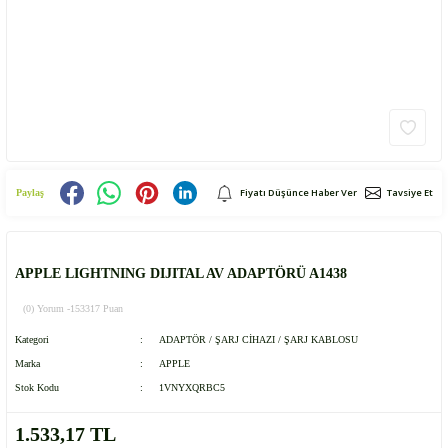
Fiyatı Düşünce Haber Ver
Tavsiye Et
Paylaş
APPLE LIGHTNING DIJITAL AV ADAPTÖRÜ A1438
(0) Yorum -
153317 Puan
Kategori
ADAPTÖR / ŞARJ CİHAZI / ŞARJ KABLOSU
Marka
APPLE
Stok Kodu
1VNYXQRBC5
1.533,17 TL