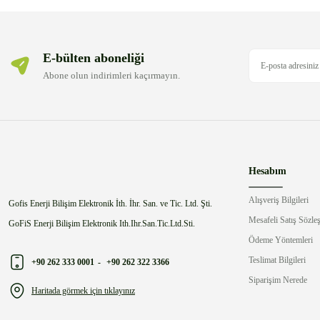
E-bülten aboneliği
Abone olun indirimleri kaçırmayın.
Hesabım
Alışveriş Bilgileri
Gofis Enerji Bilişim Elektronik İth. İhr. San. ve Tic. Ltd. Şti.
Mesafeli Satış Sözle
GoFiS Enerji Bilişim Elektronik Ith.Ihr.San.Tic.Ltd.Sti.
Ödeme Yöntemleri
Teslimat Bilgileri
+90 262 333 0001
-
+90 262 322 3366
Siparişim Nerede
Haritada görmek için tıklayınız