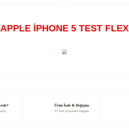
APPLE İPHONE 5 TEST FLEX
 diğer konularda yetersiz gördüğünüz noktaları öneri formunu kullanarak
Bu ürüne ilk yorumu siz yapın!
Yorum Yaz
rede?
Ürün İade & Değişim
yapın
15 Gün içerisinde değişim