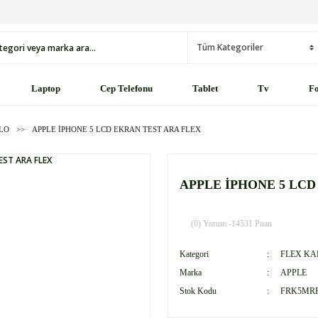
Laptop
Cep Telefonu
Tablet
Tv
Fo
LO
APPLE İPHONE 5 LCD EKRAN TEST ARA FLEX
APPLE İPHONE 5 LCD
(0) Yorum -
14531 Puan
Kategori
FLEX KA
Marka
APPLE
Stok Kodu
FRK5MR