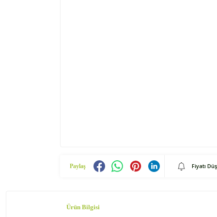
Fiyatı Dü
Paylaş
Ürün Bilgisi