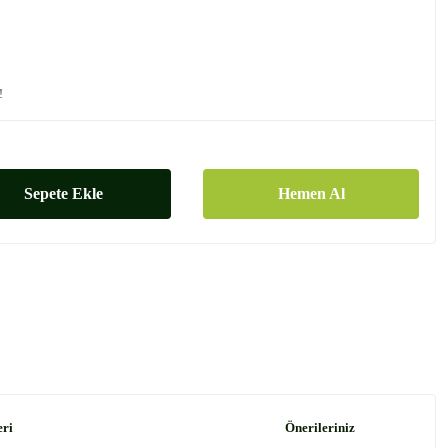
!
Sepete Ekle
Hemen Al
eri
Önerileriniz