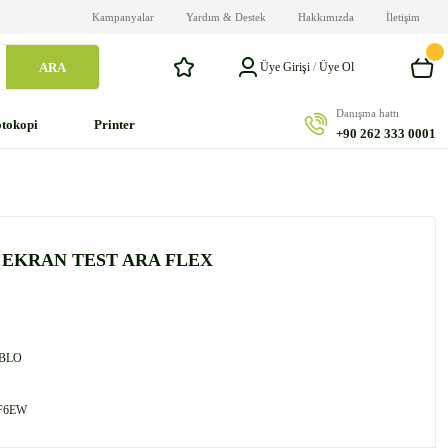
Kampanyalar
Yardım & Destek
Hakkımızda
İletişim
ARA
Üye Girişi
/
Üye Ol
Danışma hattı
tokopi
Printer
+90 262 333 0001
 EKRAN TEST ARA FLEX
BLO
F6EW