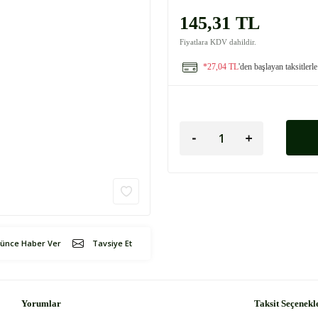
145,31 TL
Fiyatlara KDV dahildir.
*27,04 TL
'den başlayan taksitlerle
şünce Haber Ver
Tavsiye Et
Yorumlar
Taksit Seçenekl