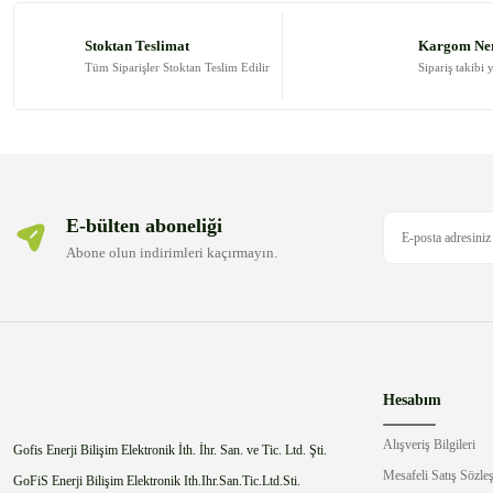
Ürün resmi kalitesiz, bozuk veya görüntülenemiyor.
Ürün açıklamasında eksik bilgiler bulunuyor.
Stoktan Teslimat
Kargom Ne
Ürün bilgilerinde hatalar bulunuyor.
Tüm Siparişler Stoktan Teslim Edilir
Sipariş takibi 
Ürün fiyatı diğer sitelerden daha pahalı.
Bu ürüne benzer farklı alternatifler olmalı.
E-bülten aboneliği
Abone olun indirimleri kaçırmayın.
Hesabım
Alışveriş Bilgileri
Gofis Enerji Bilişim Elektronik İth. İhr. San. ve Tic. Ltd. Şti.
Mesafeli Satış Sözle
GoFiS Enerji Bilişim Elektronik Ith.Ihr.San.Tic.Ltd.Sti.