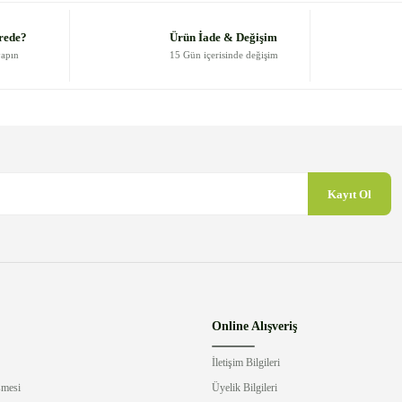
Yorum Yaz
rede?
Ürün İade & Değişim
yapın
15 Gün içerisinde değişim
Kayıt Ol
Gönder
Online Alışveriş
İletişim Bilgileri
şmesi
Üyelik Bilgileri