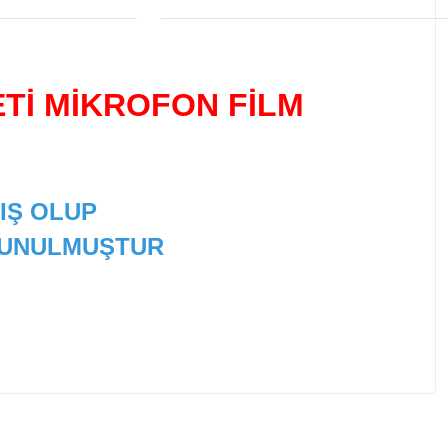
ETİ MİKROFON FİLM
IŞ OLUP
 SUNULMUŞTUR
 tarafımıza iletebilirsiniz.