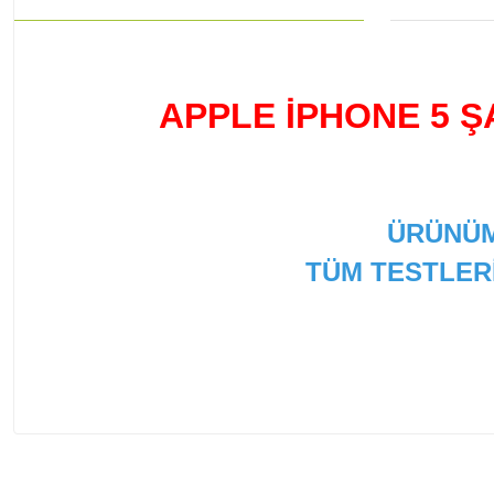
APPLE İPHONE 5 Ş
ÜRÜNÜM
TÜM TESTLER
Bu ürünün fiyat bilgisi, resim, ürün açıklamalarında ve
Görüş ve önerileriniz için teşekkür ederiz.