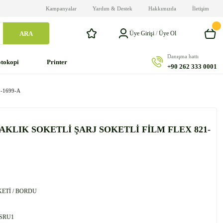
Kampanyalar
Yardım & Destek
Hakkımızda
İletişim
ARA
Üye Girişi
/
Üye Ol
Danışma hattı
tokopi
Printer
+90 262 333 0001
-1699-A
AKLIK SOKETLİ ŞARJ SOKETLİ FİLM FLEX 821-
KETİ / BORDU
SRU1