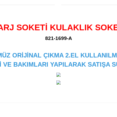
ARJ SOKETİ KULAKLIK SOK
821-1699-A
ÜZ ORİJİNAL ÇIKMA 2.EL KULLANILM
İ VE BAKIMLARI YAPILARAK SATIŞA
 diğer konularda yetersiz gördüğünüz noktaları öneri formunu kullanarak
Bu ürüne ilk yorumu siz yapın!