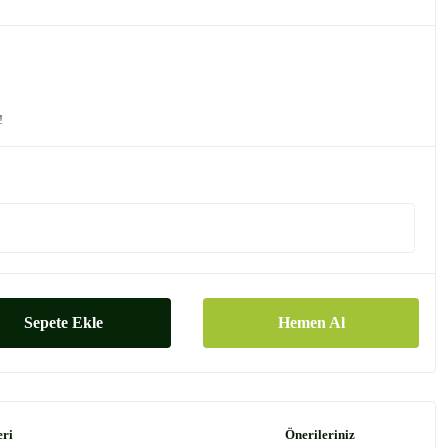
!
Sepete Ekle
Hemen Al
eri
Önerileriniz