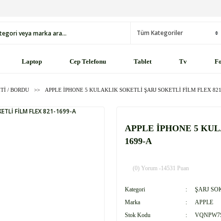
Laptop
Cep Telefonu
Tablet
Tv
Fo
Tİ / BORDU
APPLE İPHONE 5 KULAKLIK SOKETLİ ŞARJ SOKETLİ FİLM FLEX 821
APPLE İPHONE 5 KUL
1699-A
(0) Yorum -
14531 Puan
Kategori
ŞARJ SO
Marka
APPLE
Stok Kodu
VQNPW7