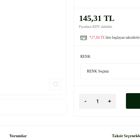
145,31 TL
Fiyatlara KDV dahildir.
*27,04 TL
'den başlayan taksitlerle
RENK
Yorumlar
Taksit Seçenekl