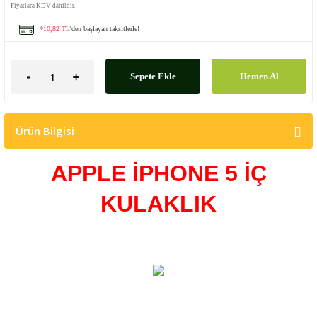
Fiyatlara KDV dahildir.
*10,82 TL
'den başlayan taksitlerle!
Sepete Ekle
Hemen Al
Ürün Bilgisi
APPLE İPHONE 5 İÇ
KULAKLIK