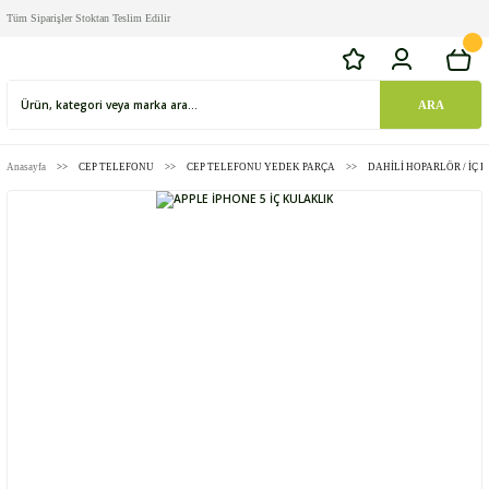
Tüm Siparişler Stoktan Teslim Edilir
ARA
Anasayfa
CEP TELEFONU
CEP TELEFONU YEDEK PARÇA
DAHİLİ HOPARLÖR / İÇ 