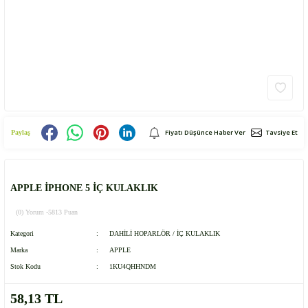
Fiyatı Düşünce Haber Ver
Tavsiye Et
Paylaş
APPLE İPHONE 5 İÇ KULAKLIK
(0) Yorum -
5813 Puan
Kategori
DAHİLİ HOPARLÖR / İÇ KULAKLIK
Marka
APPLE
Stok Kodu
1KU4QHHNDM
58,13 TL