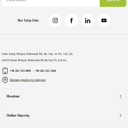
Bizi Takip Edin
Gönder
Gofis Enerji Bilişim Elektronik İth. İhr. San. ve Tic. Ltd. Şti.
GoFiS Enerji Bilişim Elektronik Ith.Ihr.San.Tic.Ltd.Sti.
+90 262 333 0001
-
+90 262 322 3366
Haritada görmek için tıklayınız
Hesabım
Online Alışveriş