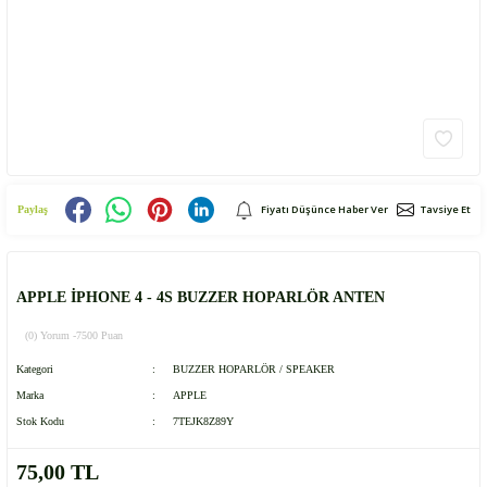
Fiyatı Düşünce Haber Ver
Tavsiye Et
Paylaş
APPLE İPHONE 4 - 4S BUZZER HOPARLÖR ANTEN
(0) Yorum -
7500 Puan
Kategori
BUZZER HOPARLÖR / SPEAKER
Marka
APPLE
Stok Kodu
7TEJK8Z89Y
75,00 TL