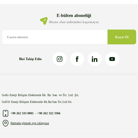
Ürün açıklamasında eksik bilgiler bulunuyor.
Ürün bilgilerinde hatalar bulunuyor.
E-bülten aboneliği
Ürün fiyatı diğer sitelerden daha pahalı.
Abone olun indirimleri kaçırmayın.
Bu ürüne benzer farklı alternatifler olmalı.
Kayıt Ol
Bizi Takip Edin
Gönder
Gofis Enerji Bilişim Elektronik İth. İhr. San. ve Tic. Ltd. Şti.
GoFiS Enerji Bilişim Elektronik Ith.Ihr.San.Tic.Ltd.Sti.
+90 262 333 0001
-
+90 262 322 3366
Haritada görmek için tıklayınız