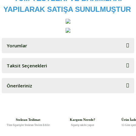
YAPILARAK SATIŞA SUNULMUŞTUR
Yorumlar
Taksit Seçenekleri
Bu ürüne ilk yorumu siz yapın!
Önerileriniz
Yorum Yaz
Bu ürünün fiyat bilgisi, resim, ürün açıklamalarında ve diğer
konularda yetersiz gördüğünüz noktaları öneri formunu kullanarak
tarafımıza iletebilirsiniz.
Görüş ve önerileriniz için teşekkür ederiz.
Stoktan Teslimat
Kargom Nerede?
Ürün İad
Tüm Siparişler Stoktan Teslim Edilir
Sipariş takibi yapın
15 Gün içer
Ürün resmi kalitesiz, bozuk veya görüntülenemiyor.