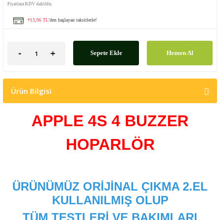
Fiyatlara KDV dahildir.
*13,96 TL
'den başlayan taksitlerle!
Sepete Ekle
Hemen Al
Ürün Bilgisi
APPLE 4S 4 BUZZER
HOPARLÖR
ÜRÜNÜMÜZ ORİJİNAL ÇIKMA 2.EL
KULLANILMIŞ OLUP
TÜM TESTLERİ VE BAKIMLARI