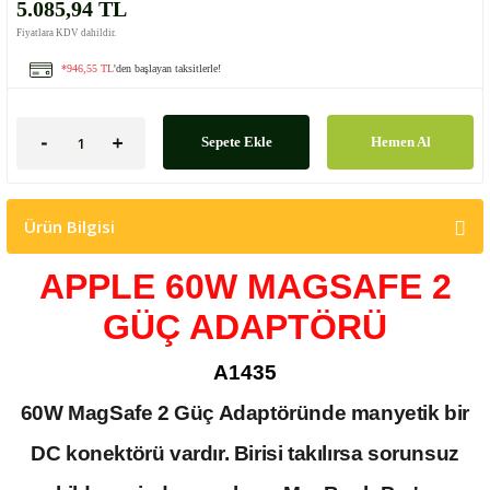
5.085,94 TL
Fiyatlara KDV dahildir.
*946,55 TL
'den başlayan taksitlerle!
Sepete Ekle
Hemen Al
Ürün Bilgisi
APPLE 60W MAGSAFE 2
GÜÇ ADAPTÖRÜ
A1435
60W MagSafe 2 Güç Adaptöründe manyetik bir
DC konektörü vardır. Birisi takılırsa sorunsuz