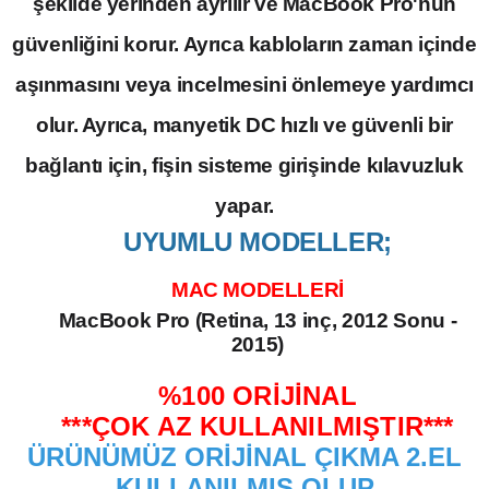
şekilde yerinden ayrılır ve MacBook Pro'nun
güvenliğini korur. Ayrıca kabloların zaman içinde
aşınmasını veya incelmesini önlemeye yardımcı
olur. Ayrıca, manyetik DC hızlı ve güvenli bir
bağlantı için, fişin sisteme girişinde kılavuzluk
yapar.
UYUMLU MODELLER;
MAC MODELLERİ
MacBook Pro (Retina, 13 inç, 2012 Sonu -
2015)
%100 ORİJİNAL
***ÇOK AZ KULLANILMIŞTIR***
ÜRÜNÜMÜZ ORİJİNAL ÇIKMA 2.EL
KULLANILMIŞ OLUP