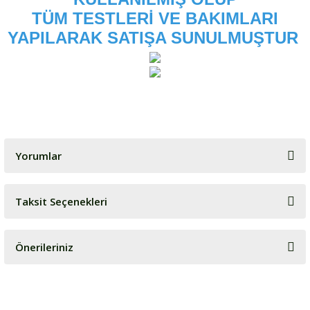
TÜM TESTLERİ VE BAKIMLARI
YAPILARAK SATIŞA SUNULMUŞTUR
Yorumlar
Taksit Seçenekleri
Bu ürüne ilk yorumu siz yapın!
Önerileriniz
Yorum Yaz
Bu ürünün fiyat bilgisi, resim, ürün açıklamalarında ve diğer
konularda yetersiz gördüğünüz noktaları öneri formunu kullanarak
tarafımıza iletebilirsiniz.