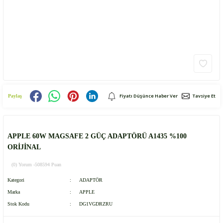
Fiyatı Düşünce Haber Ver
Tavsiye Et
Paylaş
APPLE 60W MAGSAFE 2 GÜÇ ADAPTÖRÜ A1435 %100
ORİJİNAL
(0) Yorum -
508594 Puan
Kategori
ADAPTÖR
Marka
APPLE
Stok Kodu
DG1VGDRZRU