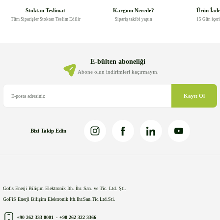
Görüş ve önerileriniz için teşekkür ederiz.
Stoktan Teslimat
Kargom Nerede?
Ürün İad
Tüm Siparişler Stoktan Teslim Edilir
Sipariş takibi yapın
15 Gün içer
Ürün resmi kalitesiz, bozuk veya görüntülenemiyor.
Ürün açıklamasında eksik bilgiler bulunuyor.
Ürün bilgilerinde hatalar bulunuyor.
E-bülten aboneliği
Ürün fiyatı diğer sitelerden daha pahalı.
Abone olun indirimleri kaçırmayın.
Bu ürüne benzer farklı alternatifler olmalı.
Kayıt Ol
Bizi Takip Edin
Gönder
Gofis Enerji Bilişim Elektronik İth. İhr. San. ve Tic. Ltd. Şti.
GoFiS Enerji Bilişim Elektronik Ith.Ihr.San.Tic.Ltd.Sti.
+90 262 333 0001
-
+90 262 322 3366