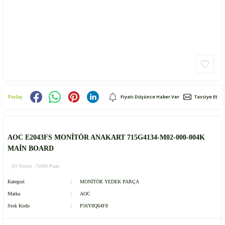
Fiyatı Düşünce Haber Ver
Tavsiye Et
Paylaş
AOC E2043FS MONİTÖR ANAKART 715G4134-M02-000-004K
MAİN BOARD
(0) Yorum -
75000 Puan
Kategori
MONİTÖR YEDEK PARÇA
Marka
AOC
Stok Kodu
P56Y8Q64F8