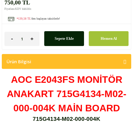
750,00 TL
Fiyatlara KDV dahildir.
*139,58 TL
'den başlayan taksitlerle!
Sepete Ekle
Hemen Al
Ürün Bilgisi
AOC E2043FS MONİTÖR
ANAKART 715G4134-M02-
000-004K MAİN BOARD
715G4134-M02-000-004K