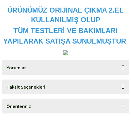
ÜRÜNÜMÜZ ORİJİNAL ÇIKMA 2.EL
KULLANILMIŞ OLUP
TÜM TESTLERİ VE BAKIMLARI
YAPILARAK SATIŞA SUNULMUŞTUR
Yorumlar
Taksit Seçenekleri
Bu ürüne ilk yorumu siz yapın!
Önerileriniz
Yorum Yaz
Bu ürünün fiyat bilgisi, resim, ürün açıklamalarında ve diğer
konularda yetersiz gördüğünüz noktaları öneri formunu kullanarak
tarafımıza iletebilirsiniz.