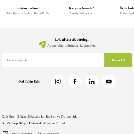
Görüş ve önerileriniz için teşekkür ederiz.
Stoktan Teslimat
Kargom Nerede?
Ürün İad
Tüm Siparişler Stoktan Teslim Edilir
Sipariş takibi yapın
15 Gün içer
Ürün resmi kalitesiz, bozuk veya görüntülenemiyor.
Ürün açıklamasında eksik bilgiler bulunuyor.
Ürün bilgilerinde hatalar bulunuyor.
E-bülten aboneliği
Ürün fiyatı diğer sitelerden daha pahalı.
Abone olun indirimleri kaçırmayın.
Bu ürüne benzer farklı alternatifler olmalı.
Kayıt Ol
Bizi Takip Edin
Gönder
Gofis Enerji Bilişim Elektronik İth. İhr. San. ve Tic. Ltd. Şti.
GoFiS Enerji Bilişim Elektronik Ith.Ihr.San.Tic.Ltd.Sti.