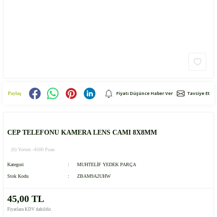
Fiyatı Düşünce Haber Ver
Tavsiye Et
Paylaş
CEP TELEFONU KAMERA LENS CAMI 8X8MM
(0) Yorum -
4500 Puan
Kategori
MUHTELİF YEDEK PARÇA
Stok Kodu
ZBAM9A2UHW
45,00 TL
Fiyatlara KDV dahildir.