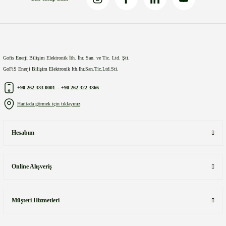
Gönder
Gofis Enerji Bilişim Elektronik İth. İhr. San. ve Tic. Ltd. Şti.
GoFiS Enerji Bilişim Elektronik Ith.Ihr.San.Tic.Ltd.Sti.
+90 262 333 0001
-
+90 262 322 3366
Haritada görmek için tıklayınız
Hesabım
Online Alışveriş
Müşteri Hizmetleri