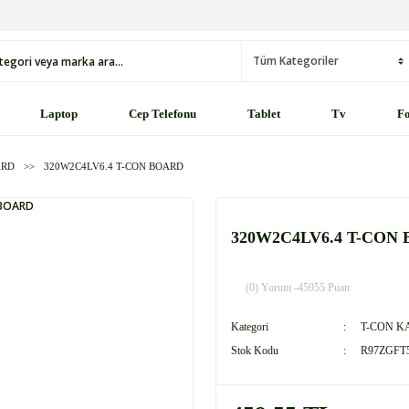
Laptop
Cep Telefonu
Tablet
Tv
Fo
ARD
320W2C4LV6.4 T-CON BOARD
320W2C4LV6.4 T-CON
(0) Yorum -
45955 Puan
Kategori
T-CON K
Stok Kodu
R97ZGFT