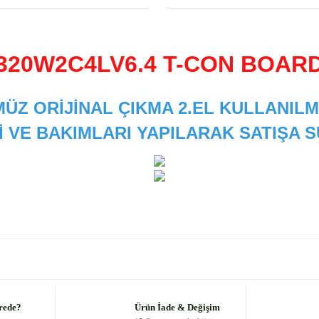
320W2C4LV6.4 T-CON BOAR
ÜZ ORİJİNAL ÇIKMA 2.EL KULLANILM
İ VE BAKIMLARI YAPILARAK SATIŞA
 diğer konularda yetersiz gördüğünüz noktaları öneri formunu kullanarak
Bu ürüne ilk yorumu siz yapın!
Yorum Yaz
rede?
Ürün İade & Değişim