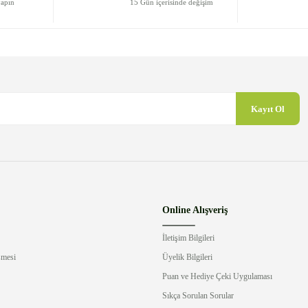
yapın
15 Gün içerisinde değişim
Kayıt Ol
Gönder
Online Alışveriş
İletişim Bilgileri
şmesi
Üyelik Bilgileri
Puan ve Hediye Çeki Uygulaması
Sıkça Sorulan Sorular