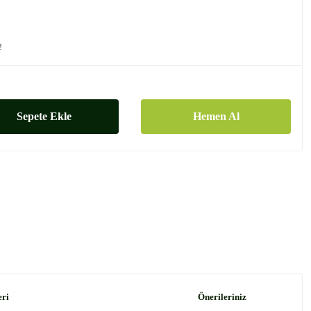
!
Sepete Ekle
Hemen Al
eri
Önerileriniz