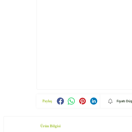
Fiyatı Dü
Paylaş
Ürün Bilgisi