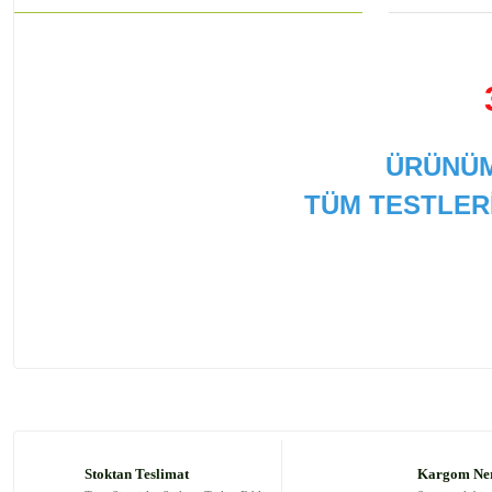
ÜRÜNÜM
TÜM TESTLER
Bu ürünün fiyat bilgisi, resim, ürün açıklamalarında ve
Görüş ve önerileriniz için teşekkür ederiz.
Ürün resmi kalitesiz, bozuk veya görüntülenemiyor.
Ürün açıklamasında eksik bilgiler bulunuyor.
Stoktan Teslimat
Kargom Ne