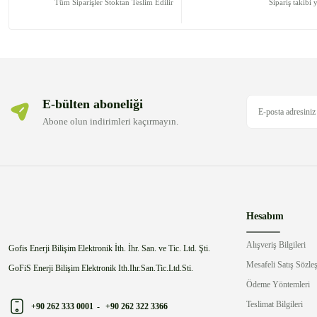
Ürün bilgilerinde hatalar bulunuyor.
Tüm Siparişler Stoktan Teslim Edilir
Sipariş takibi 
Ürün fiyatı diğer sitelerden daha pahalı.
Bu ürüne benzer farklı alternatifler olmalı.
E-bülten aboneliği
Abone olun indirimleri kaçırmayın.
Hesabım
Alışveriş Bilgileri
Gofis Enerji Bilişim Elektronik İth. İhr. San. ve Tic. Ltd. Şti.
Mesafeli Satış Sözle
GoFiS Enerji Bilişim Elektronik Ith.Ihr.San.Tic.Ltd.Sti.
Ödeme Yöntemleri
Teslimat Bilgileri
+90 262 333 0001
-
+90 262 322 3366