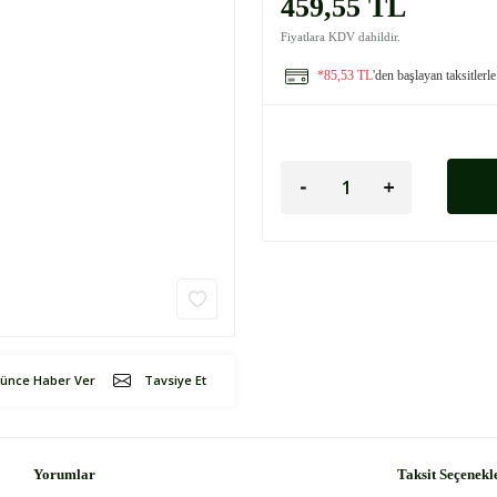
459,55 TL
Fiyatlara KDV dahildir.
*85,53 TL
'den başlayan taksitlerle
şünce Haber Ver
Tavsiye Et
Yorumlar
Taksit Seçenekl