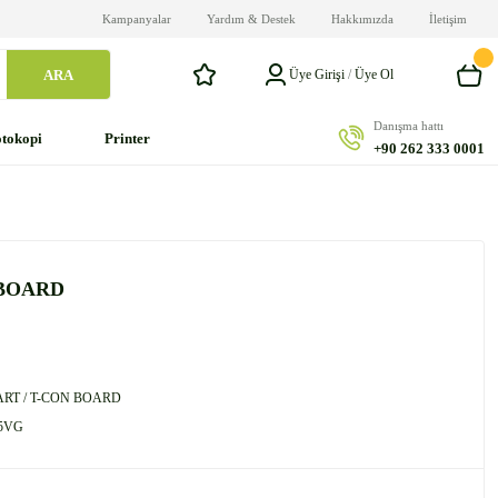
Kampanyalar
Yardım & Destek
Hakkımızda
İletişim
ARA
Üye Girişi
/
Üye Ol
Danışma hattı
tokopi
Printer
+90 262 333 0001
 BOARD
ART / T-CON BOARD
5VG