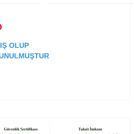
D
IŞ OLUP
 SUNULMUŞTUR
 tarafımıza iletebilirsiniz.
Güvenlik Sertifikası
Taksit İmkanı