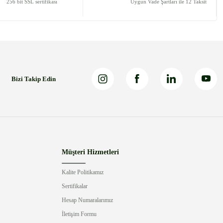
256 bit SSL sertifikası
Uygun Vade Şartları ile 12 Taksit
Bizi Takip Edin
Müşteri Hizmetleri
Kalite Politikamız
Sertifikalar
Hesap Numaralarımız
İletişim Formu